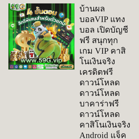
บ้านผล
บอลVIP แทง
บอล เปิดบัญชี
ฟรี สนุกทุก
เกม VIP คาสิ
โนเงินจริง 
เครดิตฟรี 
ดาวน์โหลด 
ดาวน์โหลด 
บาคาร่าฟรี 
ดาวน์โหลด 
คาสิโนเงินจริง 
Android แจ็ค