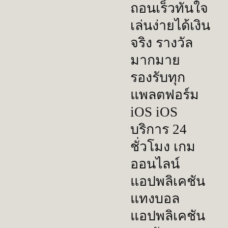
ถอนเร็วทันใจ 
เล่นง่ายได้เงิน
จริง รางวัล
มากมาย 
รองรับทุก
แพลตฟอร์ม 
iOS iOS 
บริการ 24 
ชั่วโมง เกม
ออนไลน์ 
แอปพลิเคชัน 
แทงบอล 
แอปพลิเคชัน 