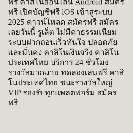
ฟรี คาสิโนออนไลน์ Android สมัคร
ฟรี เปิดบัญชีฟรี iOS เข้าสู่ระบบ
2025 ดาวน์โหลด สมัครฟรี สมัคร
เลยวันนี้ รูเล็ต ไม่มีค่าธรรมเนียม
ระบบฝากถอนเร็วทันใจ ปลอดภัย
และมั่นคง คาสิโนเงินจริง คาสิโน
ประเทศไทย บริการ 24 ชั่วโมง
รางวัลมากมาย ทดลองเล่นฟรี คาสิ
โนประเทศไทย ชนะรางวัลใหญ่
VIP รองรับทุกแพลตฟอร์ม สมัคร
ฟรี