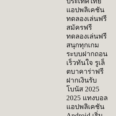
ประเทศไทย 
แอปพลิเคชัน 
ทดลองเล่นฟรี 
สมัครฟรี 
ทดลองเล่นฟรี 
สนุกทุกเกม 
ระบบฝากถอน
เร็วทันใจ รูเล็
ตบาคาร่าฟรี 
ฝากเงินรับ
โบนัส 2025 
2025 แทงบอล 
แอปพลิเคชัน 
Android เริ่ม