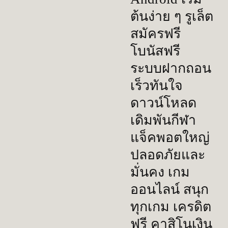
ต้นง่าย ๆ รูเล็ต 
สมัครฟรี 
โบนัสฟรี 
ระบบฝากถอน
เร็วทันใจ 
ดาวน์โหลด 
เดิมพันกีฬา 
แจ็คพอตใหญ่ 
ปลอดภัยและ
มั่นคง เกม
ออนไลน์ สนุก
ทุกเกม เครดิต
ฟรี คาสิโนเงิน