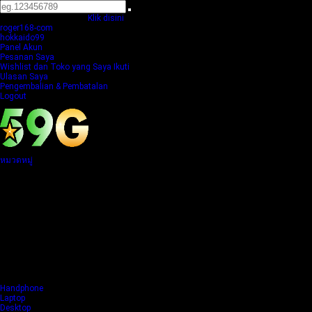
Untuk bantuan silakan,
Klik disini
roger168-com
hokkaido99
Panel Akun
Pesanan Saya
Wishlist dan Toko yang Saya Ikuti
Ulasan Saya
Pengembalian & Pembatalan
Logout
หมวดหมู่
Peralatan Elektronik
Aksesoris Elektronik
Fashion & Aksesoris Wanita
Fashion & Aksesoris Pria
Fashion & Aksesoris Anak
Kesehatan & Kecantikan
Bayi & Mainan
TV & Elektronik Rumah
Keperluan Rumah & Gaya Hidup
Kebutuhan Rumah Tangga
Olahraga & Outdoor
Otomotif
Handphone
Laptop
Desktop