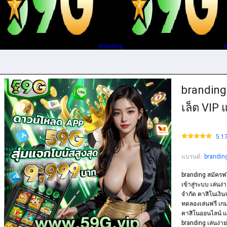
branding
e
branding
เล็ต VIP
5.1
แบรนด์
:
brandin
branding สมัครฟ
เข้าสู่ระบบ เล่น
จำกัด คาสิโนเงินจร
ทดลองเล่นฟรี เกมอ
คาสิโนออนไลน์ แ
branding เล่นง่า