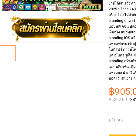
ง่ายได้เงินจริง ค
2025 บริการ 24 ช
สร้างกำไรไม่จำกั
branding บาคาร่า
แอปพลิเคชัน ปลอดภ
เงินจริง สนุกทุก
branding iOS แจ
แพลตฟอร์ม เข้าส
โบนัสฟรี ดาวน์โห
และมั่นคง รูเล็ต 
branding สร้างก
แอปพลิเคชัน เดิม
แทงบอล ฝากเงินร
บอล เริ่มต้นง่าย ๆ
฿905.
฿6292.00
-88
ปริมาณ