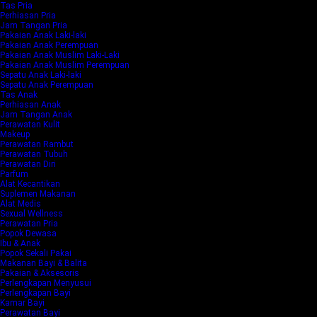
Tas Pria
Perhiasan Pria
Jam Tangan Pria
Pakaian Anak Laki-laki
Pakaian Anak Perempuan
Pakaian Anak Muslim Laki-Laki
Pakaian Anak Muslim Perempuan
Sepatu Anak Laki-laki
Sepatu Anak Perempuan
Tas Anak
Perhiasan Anak
Jam Tangan Anak
Perawatan Kulit
Makeup
Perawatan Rambut
Perawatan Tubuh
Perawatan Diri
Parfum
Alat Kecantikan
Suplemen Makanan
Alat Medis
Sexual Wellness
Perawatan Pria
Popok Dewasa
Ibu & Anak
Popok Sekali Pakai
Makanan Bayi & Balita
Pakaian & Aksesoris
Perlengkapan Menyusui
Perlengkapan Bayi
Kamar Bayi
Perawatan Bayi