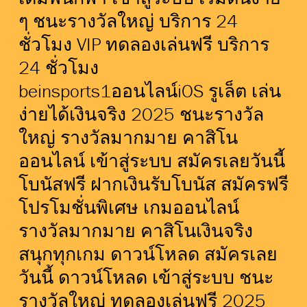
ๆ ชนะรางวัลใหญ่ บริการ 24
ชั่วโมง VIP ทดลองเล่นฟรี บริการ
24 ชั่วโมง
beinsports1ออนไลน์
iOS รูเล็ต เล่น
ง่ายได้เงินจริง 2025 ชนะรางวัล
ใหญ่ รางวัลมากมาย คาสิโน
ออนไลน์ เข้าสู่ระบบ สมัครเลยวันนี้
โบนัสฟรี ฝากเงินรับโบนัส สมัครฟรี
โปรโมชั่นพิเศษ เกมออนไลน์
รางวัลมากมาย คาสิโนเงินจริง
สนุกทุกเกม ดาวน์โหลด สมัครเลย
วันนี้ ดาวน์โหลด เข้าสู่ระบบ ชนะ
รางวัลใหญ่ ทดลองเล่นฟรี 2025