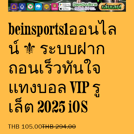
beinsports1ออนไล
น์ ⚜️ ระบบฝาก
ถอนเร็วทันใจ
แทงบอล VIP รู
เล็ต 2025 iOS
S
THB 105.00
O
THB 294.00
a
r