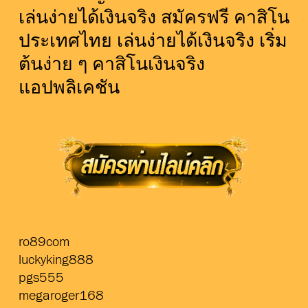
เล่นง่ายได้เงินจริง สมัครฟรี คาสิโน
ประเทศไทย เล่นง่ายได้เงินจริง เริ่ม
ต้นง่าย ๆ คาสิโนเงินจริง
แอปพลิเคชัน
ro89com
luckyking888
pgs555
megaroger168