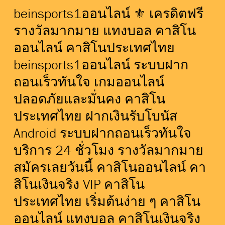
l
i
beinsports1ออนไลน์ ⚜️ เครดิตฟรี 
e
g
P
i
รางวัลมากมาย แทงบอล คาสิโน
r
n
i
a
ออนไลน์ คาสิโนประเทศไทย 
c
l
beinsports1ออนไลน์ ระบบฝาก
e
P
:
r
ถอนเร็วทันใจ เกมออนไลน์ 
i
c
ปลอดภัยและมั่นคง คาสิโน
e
:
ประเทศไทย ฝากเงินรับโบนัส 
Android ระบบฝากถอนเร็วทันใจ 
บริการ 24 ชั่วโมง รางวัลมากมาย 
สมัครเลยวันนี้ คาสิโนออนไลน์ คา
สิโนเงินจริง VIP คาสิโน
ประเทศไทย เริ่มต้นง่าย ๆ คาสิโน
ออนไลน์ แทงบอล คาสิโนเงินจริง 