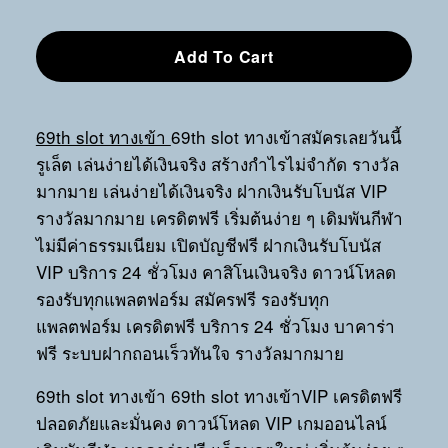
Add To Cart
69th slot ทางเข้า
69th slot ทางเข้าสมัครเลยวันนี้
รูเล็ต เล่นง่ายได้เงินจริง สร้างกำไรไม่จำกัด รางวัล
มากมาย เล่นง่ายได้เงินจริง ฝากเงินรับโบนัส VIP
รางวัลมากมาย เครดิตฟรี เริ่มต้นง่าย ๆ เดิมพันกีฬา
ไม่มีค่าธรรมเนียม เปิดบัญชีฟรี ฝากเงินรับโบนัส
VIP บริการ 24 ชั่วโมง คาสิโนเงินจริง ดาวน์โหลด
รองรับทุกแพลตฟอร์ม สมัครฟรี รองรับทุก
แพลตฟอร์ม เครดิตฟรี บริการ 24 ชั่วโมง บาคาร่า
ฟรี ระบบฝากถอนเร็วทันใจ รางวัลมากมาย
69th slot ทางเข้า 69th slot ทางเข้าVIP เครดิตฟรี
ปลอดภัยและมั่นคง ดาวน์โหลด VIP เกมออนไลน์