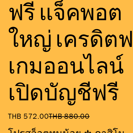
ฟรี แจ็คพอต
ใหญ่ เครดิตฟ
เกมออนไลน์
เปิดบัญชีฟรี
S
THB 572.00
O
THB 880.00
a
r
l
i