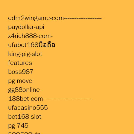
edm2wingame-com---------------------
paydollar-api
x4rich888-com-
ufabet168มือถือ
king-pig-slot
features
boss987
pg-move
gg88online
188bet-com---------------------------
ufacasino555
bet168-slot
pg-745