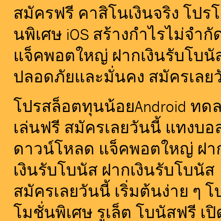
สมัครฟรี คาสิโนเงินจริง โปรโม
นพิเศษ iOS สร้างกำไรไม่จำกัด
แจ็คพอตใหญ่ ฝากเงินรับโบนัส
ปลอดภัยและมั่นคง สมัครเลยวั
โปรสล็อตทุนน้อย
Android ทด
เล่นฟรี สมัครเลยวันนี้ แทงบอ
ดาวน์โหลด แจ็คพอตใหญ่ ฝา
เงินรับโบนัส ฝากเงินรับโบนัส
สมัครเลยวันนี้ เริ่มต้นง่าย ๆ โ
โมชั่นพิเศษ รูเล็ต โบนัสฟรี เปิ