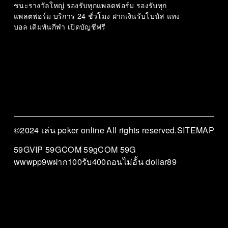
ชนะรางวัลใหญ่ รองรับทุกแพลตฟอร์ม รองรับทุก
แพลตฟอร์ม บริการ 24 ชั่วโมง ฝากเงินรับโบนัส แทง
บอล เดิมพันกีฬา เปิดบัญชีฟรี
Sign Up
©2024
เล่น poker online
All rights reserved.
SITEMAP
59GVIP 59GCOM
59gCOM
59G
wwwpp9wฝาก100รับ400ถอนไม่อั้น dollar89