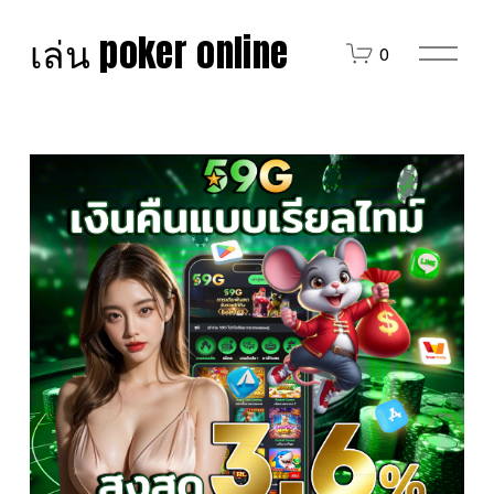
เล่น poker online
O
0
p
e
n
M
e
n
u