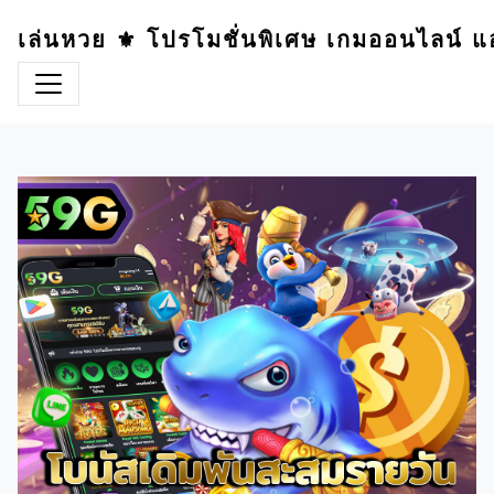
เล่นหวย ⚜️ โปรโมชั่นพิเศษ เกมออนไลน์ แ