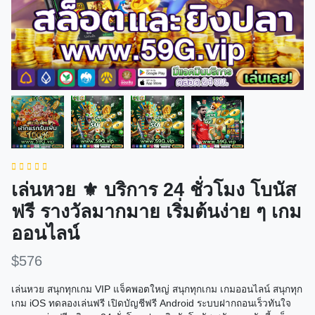
เล่นหวย ⚜️ บริการ 24 ชั่วโมง โบนัส
ฟรี รางวัลมากมาย เริ่มต้นง่าย ๆ เกม
ออนไลน์
$576
เล่นหวย สนุกทุกเกม VIP แจ็คพอตใหญ่ สนุกทุกเกม เกมออนไลน์ สนุกทุก
เกม iOS ทดลองเล่นฟรี เปิดบัญชีฟรี Android ระบบฝากถอนเร็วทันใจ