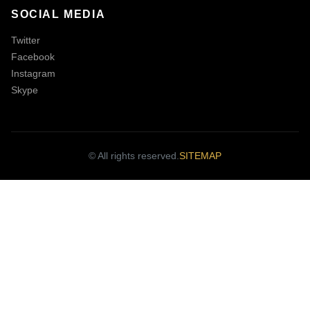
SOCIAL MEDIA
Twitter
Facebook
Instagram
Skype
© All rights reserved.
SITEMAP