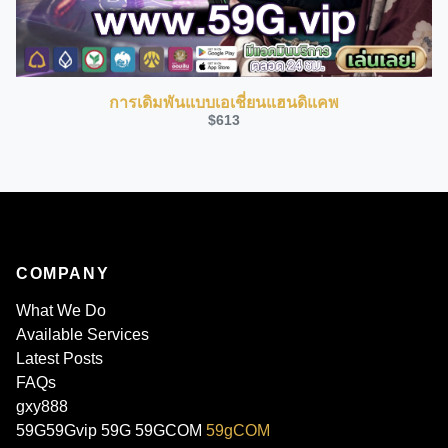
Add to cart
การเดิมพันแบบเอเชี่ยนแฮนดิแคพ
$613
COMPANY
What We Do
Available Services
Latest Posts
FAQs
gxy888
59G59Gvip 59G 59GCOM
59gCOM