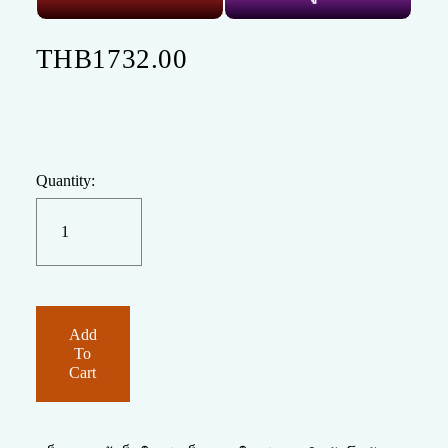
THB1732.00
Quantity:
Add
To
Cart