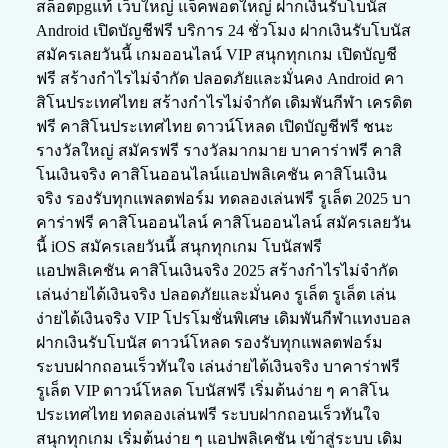
สล็อตpgแท้ เว็บใหญ่ แจ็คพอตใหญ่ ฝากเงินรับโบนัส
Android เปิดบัญชีฟรี บริการ 24 ชั่วโมง ฝากเงินรับโบนัส
สมัครเลยวันนี้ เกมออนไลน์ VIP สนุกทุกเกม เปิดบัญชี
ฟรี สร้างกำไรไม่จำกัด ปลอดภัยและมั่นคง Android คา
สิโนประเทศไทย สร้างกำไรไม่จำกัด เดิมพันกีฬา เครดิต
ฟรี คาสิโนประเทศไทย ดาวน์โหลด เปิดบัญชีฟรี ชนะ
รางวัลใหญ่ สมัครฟรี รางวัลมากมาย บาคาร่าฟรี คาสิ
โนเงินจริง คาสิโนออนไลน์แอปพลิเคชัน คาสิโนเงิน
จริง รองรับทุกแพลตฟอร์ม ทดลองเล่นฟรี รูเล็ต 2025 บา
คาร่าฟรี คาสิโนออนไลน์ คาสิโนออนไลน์ สมัครเลยวัน
นี้ iOS สมัครเลยวันนี้ สนุกทุกเกม โบนัสฟรี
แอปพลิเคชัน คาสิโนเงินจริง 2025 สร้างกำไรไม่จำกัด
เล่นง่ายได้เงินจริง ปลอดภัยและมั่นคง รูเล็ต รูเล็ต เล่น
ง่ายได้เงินจริง VIP โปรโมชั่นพิเศษ เดิมพันกีฬาแทงบอล
ฝากเงินรับโบนัส ดาวน์โหลด รองรับทุกแพลตฟอร์ม
ระบบฝากถอนเร็วทันใจ เล่นง่ายได้เงินจริง บาคาร่าฟรี
รูเล็ต VIP ดาวน์โหลด โบนัสฟรี เริ่มต้นง่าย ๆ คาสิโน
ประเทศไทย ทดลองเล่นฟรี ระบบฝากถอนเร็วทันใจ
สนุกทุกเกม เริ่มต้นง่าย ๆ แอปพลิเคชัน เข้าสู่ระบบ เดิม