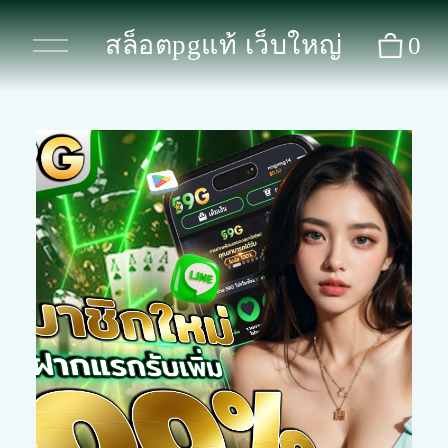
O
สล็อตpgแท้ เว็บใหญ่
0
p
e
n
M
e
n
u