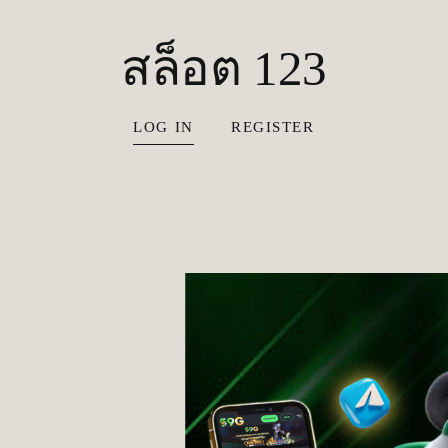
สล็อต 123
LOG IN
REGISTER