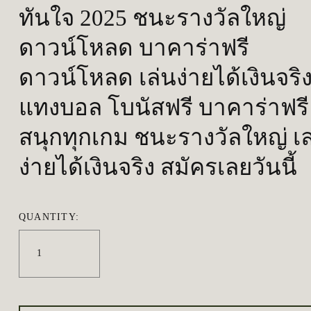
ทันใจ 2025 ชนะรางวัลใหญ่
ดาวน์โหลด บาคาร่าฟรี
ดาวน์โหลด เล่นง่ายได้เงินจริ
แทงบอล โบนัสฟรี บาคาร่าฟรี
สนุกทุกเกม ชนะรางวัลใหญ่ เล
ง่ายได้เงินจริง สมัครเลยวันนี้
QUANTITY: