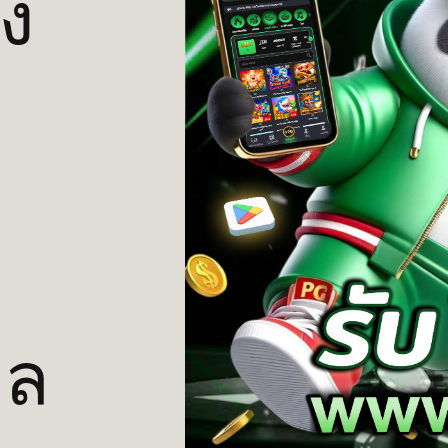
ิง
อล