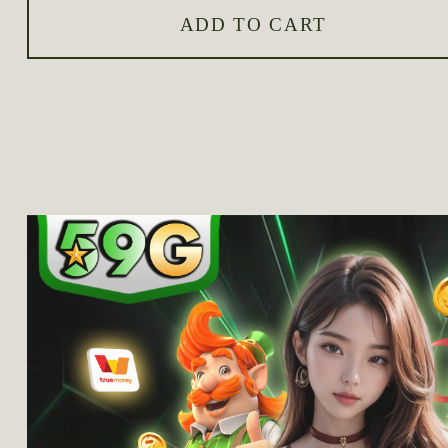
ADD TO CART