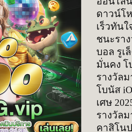
ออนไลน์ 
ดาวน์โห
เร็วทันใ
ชนะรางว
บอล รูเ
มั่นคง โ
รางวัลม
โบนัส i
เศษ 202
รางวัลม
คาสิโนป