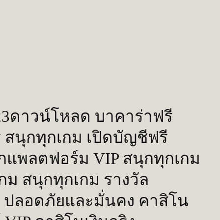
23ดาวน์โหลด บาคาร่าฟรี 
 สนุกทุกเกม เปิดบัญชีฟรี 
ุกแพลตฟอร์ม VIP สนุกทุกเกม 
เกม สนุกทุกเกม รางวัล
ปลอดภัยและมั่นคง คาสิโน