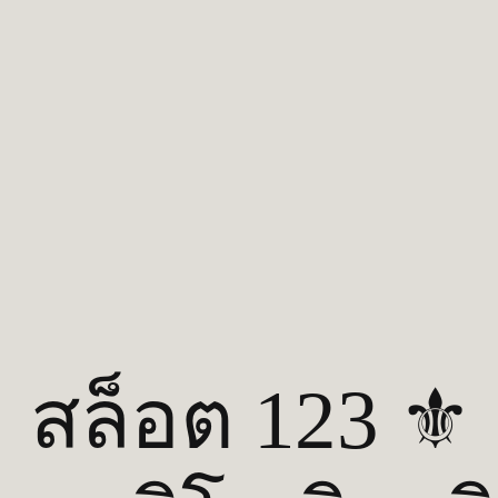
สล็อต 123 ⚜️