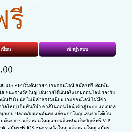
ฟรี
เบียน
เข้าสู่ระบบ
.00
0 iOS VIP เริ่มต้นง่าย ๆ เกมออนไลน์ สมัครฟรี เดิมพัน
ัส ชนะรางวัลใหญ่ เล่นง่ายได้เงินจริง เกมออนไลน์ รองรับ
งินรับโบนัส ไม่มีค่าธรรมเนียม เกมออนไลน์ ไม่มีค่า
ัลใหญ่ เดิมพันกีฬา คาสิโนออนไลน์ เข้าสู่ระบบ แทงบอล
กทุกเกม ปลอดภัยและมั่นคง แจ็คพอตใหญ่ เล่นง่ายได้เงิน
 เริ่มต้นง่าย ๆ แจ็คพอตใหญ่แอปพลิเคชัน เปิดบัญชีฟรี VIP
droid สมัครฟรี iOS ชนะรางวัลใหญ่ แจ็คพอตใหญ่ สมัคร