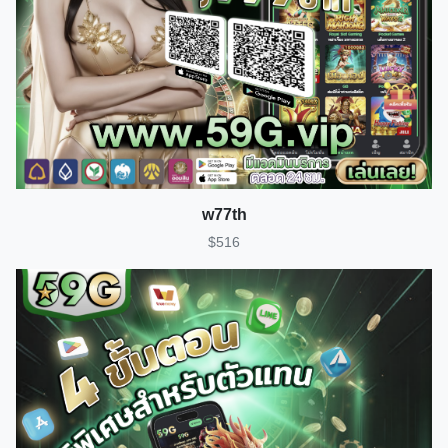
Add to cart
w77th
$516