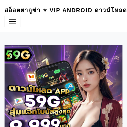
สล็อตยากูซ่า ⭐️ VIP ANDROID ดาวน์โหลด