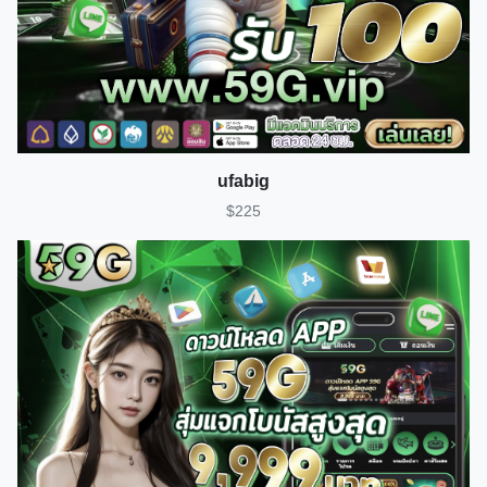
Add to cart
ufabig
$225