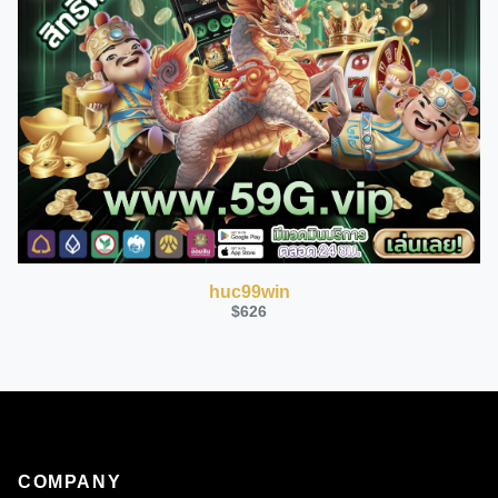
Add to cart
huc99win
$626
COMPANY