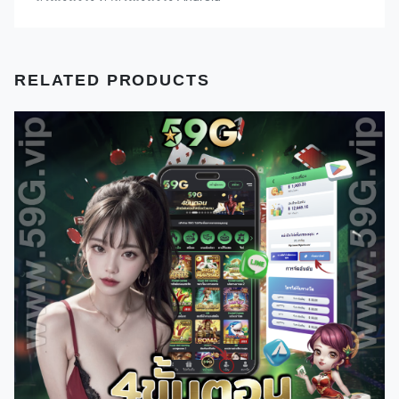
RELATED PRODUCTS