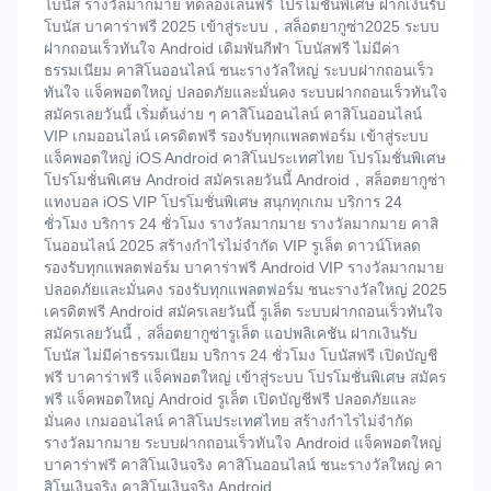
โบนัส รางวัลมากมาย ทดลองเล่นฟรี โปรโมชั่นพิเศษ ฝากเงินรับ
โบนัส บาคาร่าฟรี 2025 เข้าสู่ระบบ，สล็อตยากูซ่า2025 ระบบ
ฝากถอนเร็วทันใจ Android เดิมพันกีฬา โบนัสฟรี ไม่มีค่า
ธรรมเนียม คาสิโนออนไลน์ ชนะรางวัลใหญ่ ระบบฝากถอนเร็ว
ทันใจ แจ็คพอตใหญ่ ปลอดภัยและมั่นคง ระบบฝากถอนเร็วทันใจ
สมัครเลยวันนี้ เริ่มต้นง่าย ๆ คาสิโนออนไลน์ คาสิโนออนไลน์
VIP เกมออนไลน์ เครดิตฟรี รองรับทุกแพลตฟอร์ม เข้าสู่ระบบ
แจ็คพอตใหญ่ iOS Android คาสิโนประเทศไทย โปรโมชั่นพิเศษ
โปรโมชั่นพิเศษ Android สมัครเลยวันนี้ Android，สล็อตยากูซ่า
แทงบอล iOS VIP โปรโมชั่นพิเศษ สนุกทุกเกม บริการ 24
ชั่วโมง บริการ 24 ชั่วโมง รางวัลมากมาย รางวัลมากมาย คาสิ
โนออนไลน์ 2025 สร้างกำไรไม่จำกัด VIP รูเล็ต ดาวน์โหลด
รองรับทุกแพลตฟอร์ม บาคาร่าฟรี Android VIP รางวัลมากมาย
ปลอดภัยและมั่นคง รองรับทุกแพลตฟอร์ม ชนะรางวัลใหญ่ 2025
เครดิตฟรี Android สมัครเลยวันนี้ รูเล็ต ระบบฝากถอนเร็วทันใจ
สมัครเลยวันนี้，สล็อตยากูซ่ารูเล็ต แอปพลิเคชัน ฝากเงินรับ
โบนัส ไม่มีค่าธรรมเนียม บริการ 24 ชั่วโมง โบนัสฟรี เปิดบัญชี
ฟรี บาคาร่าฟรี แจ็คพอตใหญ่ เข้าสู่ระบบ โปรโมชั่นพิเศษ สมัคร
ฟรี แจ็คพอตใหญ่ Android รูเล็ต เปิดบัญชีฟรี ปลอดภัยและ
มั่นคง เกมออนไลน์ คาสิโนประเทศไทย สร้างกำไรไม่จำกัด
รางวัลมากมาย ระบบฝากถอนเร็วทันใจ Android แจ็คพอตใหญ่
บาคาร่าฟรี คาสิโนเงินจริง คาสิโนออนไลน์ ชนะรางวัลใหญ่ คา
สิโนเงินจริง คาสิโนเงินจริง Android