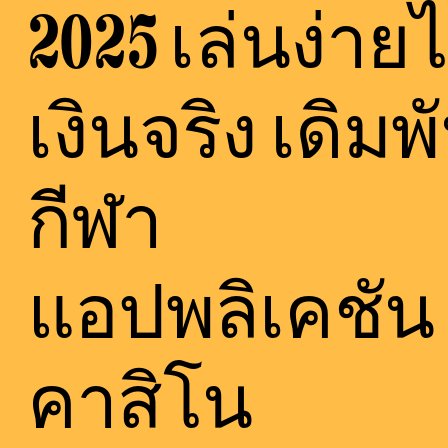
2025 เล่นง่ายไ
เงินจริง เดิมพ
กีฬา
แอปพลิเคชัน
คาสิโน