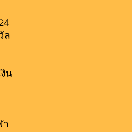
24
วัล
งิน
ฬา