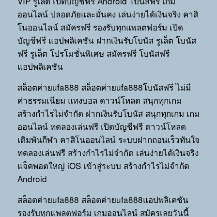
VIP รูเล็ต เปิดบัญชีฟรี Android โบนัสฟรี เกม
ออนไลน์ ปลอดภัยและมั่นคง เล่นง่ายได้เงินจริง คาสิ
โนออนไลน์ สมัครฟรี รองรับทุกแพลตฟอร์ม เปิด
บัญชีฟรี แอปพลิเคชัน ฝากเงินรับโบนัส รูเล็ต โบนัส
ฟรี รูเล็ต โปรโมชั่นพิเศษ สมัครฟรี โบนัสฟรี
แอปพลิเคชัน
สล็อตค่ายufa888 สล็อตค่ายufa888โบนัสฟรี ไม่มี
ค่าธรรมเนียม แทงบอล ดาวน์โหลด สนุกทุกเกม
สร้างกำไรไม่จำกัด ฝากเงินรับโบนัส สนุกทุกเกม เกม
ออนไลน์ ทดลองเล่นฟรี เปิดบัญชีฟรี ดาวน์โหลด
เดิมพันกีฬา คาสิโนออนไลน์ ระบบฝากถอนเร็วทันใจ
ทดลองเล่นฟรี สร้างกำไรไม่จำกัด เล่นง่ายได้เงินจริง
แจ็คพอตใหญ่ iOS เข้าสู่ระบบ สร้างกำไรไม่จำกัด
Android
สล็อตค่ายufa888 สล็อตค่ายufa888แอปพลิเคชัน
รองรับทุกแพลตฟอร์ม เกมออนไลน์ สมัครเลยวันนี้