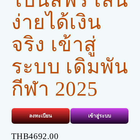
โบนัสฟรี เล่น
ง่ายได้เงิน
จริง เข้าสู่
ระบบ เดิมพัน
กีฬา 2025
ลงทะเบียน
เข้าสู่ระบบ
THB4692.00