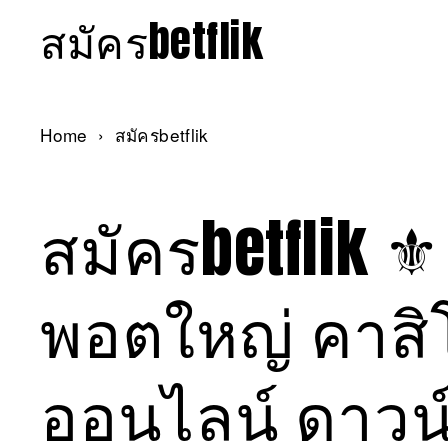
สมัครbetflik
Home
สมัครbetflik
สมัครbetflik ⚜️
พอตใหญ่ คาสิ
ออนไลน์ ดาวน