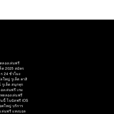
ดลองเล่นฟรี 
เล็ต 2025 สมัคร
าร 24 ชั่วโมง 
ลใหญ่ รูเล็ต คาสิ
รูเล็ต สนุกทุก
องเล่นฟรี เกม
 ทดลองเล่นฟรี 
นี้ โบนัสฟรี iOS 
อตใหญ่ บริการ 
งเล่นฟรี แทงบอล 