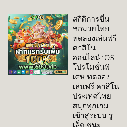
สถิติการขึ้น
ชกมวยไทย
ทดลองเล่นฟรี 
คาสิโน
ออนไลน์ iOS 
โปรโมชั่นพิ
เศษ ทดลอง
เล่นฟรี คาสิโน
ประเทศไทย 
สนุกทุกเกม 
เข้าสู่ระบบ รู
เล็ต ชนะ