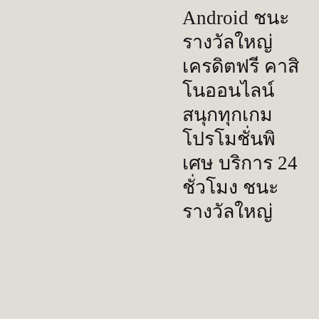
Android ชนะ
รางวัลใหญ่ 
เครดิตฟรี คาสิ
โนออนไลน์ 
สนุกทุกเกม 
โปรโมชั่นพิ
เศษ บริการ 24 
ชั่วโมง ชนะ
รางวัลใหญ่