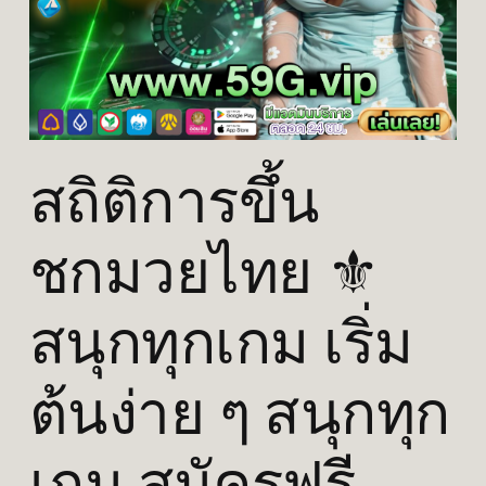
สถิติการขึ้น
ชกมวยไทย ⚜️
สนุกทุกเกม เริ่ม
ต้นง่าย ๆ สนุกทุก
เกม สมัครฟรี