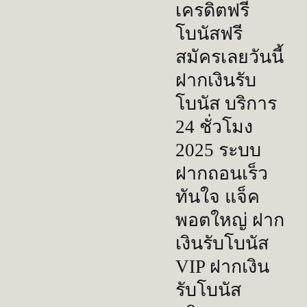
เครดิตฟรี 
โบนัสฟรี 
สมัครเลยวันนี้ 
ฝากเงินรับ
โบนัส บริการ 
24 ชั่วโมง 
2025 ระบบ
ฝากถอนเร็ว
ทันใจ แจ็ค
พอตใหญ่ ฝาก
เงินรับโบนัส 
VIP ฝากเงิน
รับโบนัส 