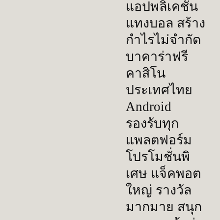
แอปพลิเคชัน 
แทงบอล สร้าง
กำไรไม่จำกัด 
บาคาร่าฟรี 
คาสิโน
ประเทศไทย 
Android 
รองรับทุก
แพลตฟอร์ม 
โปรโมชั่นพิ
เศษ แจ็คพอต
ใหญ่ รางวัล
มากมาย สนุก