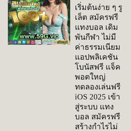
เริ่มต้นง่าย ๆ รู
เล็ต สมัครฟรี 
แทงบอล เดิม
พันกีฬา ไม่มี
ค่าธรรมเนียม 
แอปพลิเคชัน 
โบนัสฟรี แจ็ค
พอตใหญ่ 
ทดลองเล่นฟรี 
iOS 2025 เข้า
สู่ระบบ แทง
บอล สมัครฟรี 
สร้างกำไรไม่