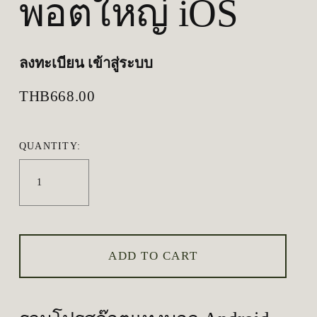
พอตใหญ่ iOS
ลงทะเบียน เข้าสู่ระบบ
THB668.00
QUANTITY:
ADD TO CART