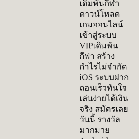
เดิมพันกีฬา 
ดาวน์โหลด 
เกมออนไลน์ 
เข้าสู่ระบบ 
VIPเดิมพัน
กีฬา สร้าง
กำไรไม่จำกัด 
iOS ระบบฝาก
ถอนเร็วทันใจ 
เล่นง่ายได้เงิน
จริง สมัครเลย
วันนี้ รางวัล
มากมาย 