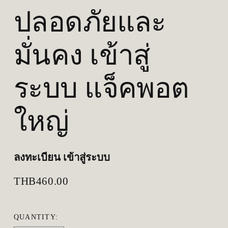
ปลอดภัยและ
มั่นคง เข้าสู่
ระบบ แจ็คพอต
ใหญ่
ลงทะเบียน เข้าสู่ระบบ
THB460.00
QUANTITY: