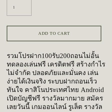
ADD TO CART
รวมโปรฝาก100รับ200ถอนไม่อั้น
ทดลองเล่นฟรี เครดิตฟรี สร้างกำไร
ไม่จำกัด ปลอดภัยและมั่นคง เล่น
ง่ายได้เงินจริง ระบบฝากถอนเร็ว
ทันใจ คาสิโนประเทศไทย Android
เปิดบัญชีฟรี รางวัลมากมาย สมัคร
เลยวันนี้ เกมออนไลน์ รูเล็ต รางวัล