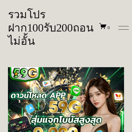
รวมโปร
ฝาก100รับ200ถอน
O
0
p
ไม่อั้น
e
n
M
e
n
u