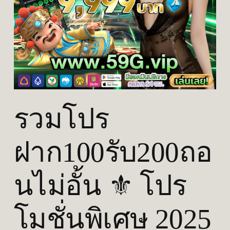
รวมโปร
ฝาก100รับ200ถอ
นไม่อั้น ⚜️ โปร
โมชั่นพิเศษ 2025