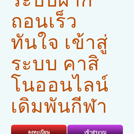
ระบบฝาก
ถอนเร็ว
ทันใจ เข้าสู่
ระบบ คาสิ
โนออนไลน์
เดิมพันกีฬา
ลงทะเบียน
เข้าสู่ระบบ