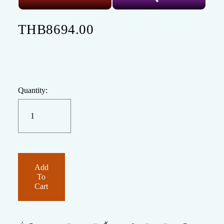
THB8694.00
Quantity:
Add
To
Cart