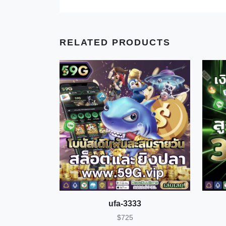
RELATED PRODUCTS
Add to cart
ufa-3333
$725