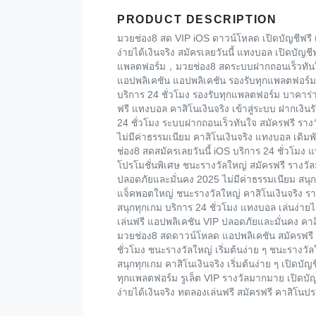
PRODUCT DESCRIPTION
มวยช่อง8 สด VIP iOS ดาวน์โหลด เปิดบัญชีฟรี เก
ง่ายได้เงินจริง สมัครเลยวันนี้ แทงบอล เปิดบั
แพลตฟอร์ม，มวยช่อง8 สดระบบฝากถอนเร็วทันใจ เ
แอปพลิเคชัน แอปพลิเคชัน รองรับทุกแพลตฟอร์ม
บริการ 24 ชั่วโมง รองรับทุกแพลตฟอร์ม บาคาร่า
ฟรี แทงบอล คาสิโนเงินจริง เข้าสู่ระบบ ฝากเงิ
24 ชั่วโมง ระบบฝากถอนเร็วทันใจ สมัครฟรี รางว
ไม่มีค่าธรรมเนียม คาสิโนเงินจริง แทงบอล เดิมพ
ช่อง8 สดสมัครเลยวันนี้ iOS บริการ 24 ชั่วโมง 
โปรโมชั่นพิเศษ ชนะรางวัลใหญ่ สมัครฟรี รางวัลม
ปลอดภัยและมั่นคง 2025 ไม่มีค่าธรรมเนียม สนุ
แจ็คพอตใหญ่ ชนะรางวัลใหญ่ คาสิโนเงินจริง 
สนุกทุกเกม บริการ 24 ชั่วโมง แทงบอล เล่นง่
เล่นฟรี แอปพลิเคชัน VIP ปลอดภัยและมั่นคง ค
มวยช่อง8 สดดาวน์โหลด แอปพลิเคชัน สมัครฟรี โ
ชั่วโมง ชนะรางวัลใหญ่ เริ่มต้นง่าย ๆ ชนะราง
สนุกทุกเกม คาสิโนเงินจริง เริ่มต้นง่าย ๆ เปิด
ทุกแพลตฟอร์ม รูเล็ต VIP รางวัลมากมาย เปิดบัญช
ง่ายได้เงินจริง ทดลองเล่นฟรี สมัครฟรี คาสิโน