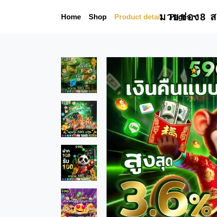
มวยช่อง8 ส
Home
Shop
Product detail
Pages