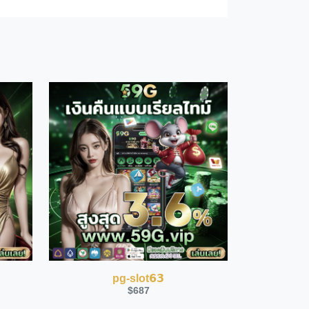
Add to cart
pg-slot𝟲𝟯
$687