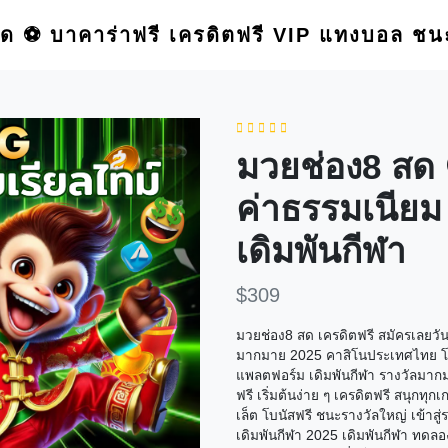
ด ⚽️ บาคาร่าฟรี เครดิตฟรี VIP แทงบอล ชน
มวยช่อง8 สด 
ค่าธรรมเนียม
เดิมพันกีฬา
$309
มวยช่อง8 สด เครดิตฟรี สมัครเลยวันนี
มากมาย 2025 คาสิโนประเทศไทย โปร
แพลตฟอร์ม เดิมพันกีฬา รางวัลมากมา
ฟรี เริ่มต้นง่าย ๆ เครดิตฟรี สนุกทุก
เล็ต โบนัสฟรี ชนะรางวัลใหญ่ เข้า
เดิมพันกีฬา 2025 เดิมพันกีฬา ทดลอ