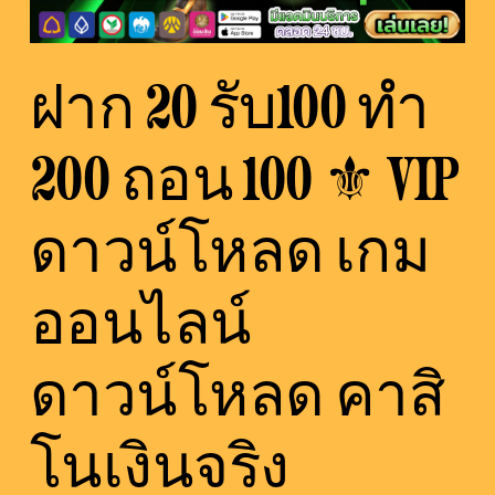
ฝาก 20 รับ100 ทํา
200 ถอน 100 ⚜️ VIP
ดาวน์โหลด เกม
ออนไลน์
ดาวน์โหลด คาสิ
โนเงินจริง