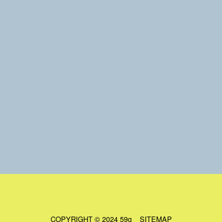
COPYRIGHT © 2024 59g    
SITEMAP