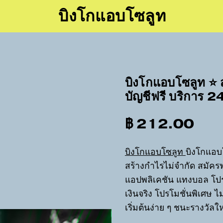
บิงโกแอบโซลูท
บิงโกแอบโซลูท ⭐️ 
บัญชีฟรี บริการ 24
฿ 212.00
บิงโกแอบโซลูท
บิงโกแอบโ
สร้างกำไรไม่จำกัด สมัครฟ
แอปพลิเคชัน แทงบอล โปรโม
เงินจริง โปรโมชั่นพิเศษ ไ
เริ่มต้นง่าย ๆ ชนะรางวัล