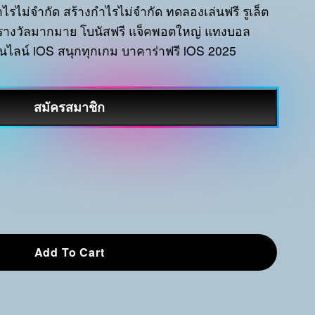
ำไรไม่จำกัด สร้างกำไรไม่จำกัด ทดลองเล่นฟรี รูเล็ต
่ รางวัลมากมาย โบนัสฟรี แจ็คพอตใหญ่ แทงบอล
ไลน์ iOS สนุกทุกเกม บาคาร่าฟรี iOS 2025
สมัครสมาชิก
Add To Cart