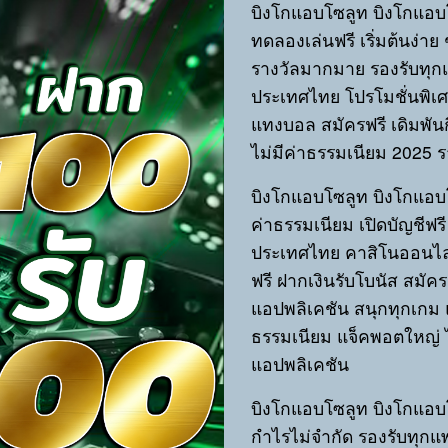
บิงโกแอบโซลูท บิงโกแอบ
ทดลองเล่นฟรี เริ่มต้นง่า
รางวัลมากมาย รองรับทุก
ประเทศไทย โปรโมชั่นพิ
แทงบอล สมัครฟรี เดิมพันกีฬ
ไม่มีค่าธรรมเนียม 2025
บิงโกแอบโซลูท บิงโกแอบโ
ค่าธรรมเนียม เปิดบัญชีฟ
ประเทศไทย คาสิโนออนไลน์
ฟรี ฝากเงินรับโบนัส สมัคร
แอปพลิเคชัน สนุกทุกเกม แจ
ธรรมเนียม แจ็คพอตใหญ่ ไ
แอปพลิเคชัน
บิงโกแอบโซลูท บิงโกแอบโซล
กำไรไม่จำกัด รองรับทุกแ