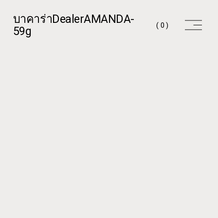
บาคาร่าDealerAMANDA-
O
(
0
)
59g
p
e
n
M
e
n
u