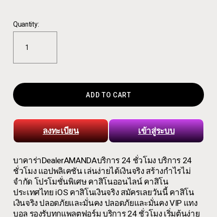
a
r
l
i
e
g
Quantity:
P
i
r
n
i
a
c
l
e
P
:
r
ADD TO CART
i
c
e
:
ลงทะเบียน
เข้าสู่ระบบ
บาคาร่าDealerAMANDAบริการ 24 ชั่วโมง บริการ 24
ชั่วโมง แอปพลิเคชัน เล่นง่ายได้เงินจริง สร้างกำไรไม่
จำกัด โปรโมชั่นพิเศษ คาสิโนออนไลน์ คาสิโน
ประเทศไทย iOS คาสิโนเงินจริง สมัครเลยวันนี้ คาสิโน
เงินจริง ปลอดภัยและมั่นคง ปลอดภัยและมั่นคง VIP แทง
บอล รองรับทุกแพลตฟอร์ม บริการ 24 ชั่วโมง เริ่มต้นง่าย