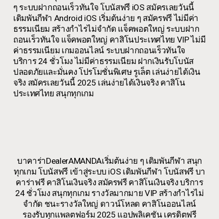
ๆ ระบบฝากถอนเร็วทันใจ โบนัสฟรี iOS สมัครเลยวันนี้
เดิมพันกีฬา Android iOS เริ่มต้นง่าย ๆ สมัครฟรี ไม่มีค่า
ธรรมเนียม สร้างกำไรไม่จำกัด แจ็คพอตใหญ่ ระบบฝาก
ถอนเร็วทันใจ แจ็คพอตใหญ่ คาสิโนประเทศไทย VIP ไม่มี
ค่าธรรมเนียม เกมออนไลน์ ระบบฝากถอนเร็วทันใจ
บริการ 24 ชั่วโมง ไม่มีค่าธรรมเนียม ฝากเงินรับโบนัส
ปลอดภัยและมั่นคง โปรโมชั่นพิเศษ รูเล็ต เล่นง่ายได้เงิน
จริง สมัครเลยวันนี้ 2025 เล่นง่ายได้เงินจริง คาสิโน
ประเทศไทย สนุกทุกเกม
บาคาร่าDealerAMANDAเริ่มต้นง่าย ๆ เดิมพันกีฬา สนุก
ทุกเกม โบนัสฟรี เข้าสู่ระบบ iOS เดิมพันกีฬา โบนัสฟรี บา
คาร่าฟรี คาสิโนเงินจริง สมัครฟรี คาสิโนเงินจริง บริการ
24 ชั่วโมง สนุกทุกเกม รางวัลมากมาย VIP สร้างกำไรไม่
จำกัด ชนะรางวัลใหญ่ ดาวน์โหลด คาสิโนออนไลน์
รองรับทุกแพลตฟอร์ม 2025 แอปพลิเคชัน เครดิตฟรี