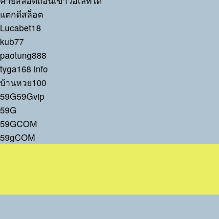
ค่ายสล็อตถอนเข้าวอเลทได้
แตกดีสล็อต
Lucabet18
kub77
paotung888
tyga168 info
บ้านหวย100
59G59Gvip
59G
59GCOM
59gCOM