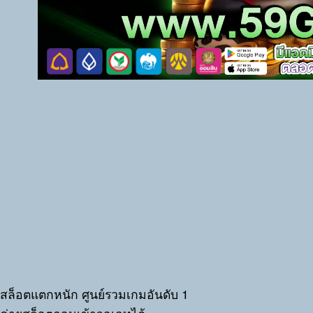
สล็อตแตกหนัก ศูนย์รวมเกมอันดับ 1