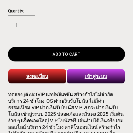
l
i
e
g
Quantity:
P
i
r
n
i
a
c
l
e
P
:
r
ADD TO CART
i
c
e
:
ลงทะเบียน
เข้าสู่ระบบ
ทดลอง jili slotVIP แอปพลิเคชัน สร้างกำไรไม่จำกัด
บริการ 24 ชั่วโมง iOS ฝากเงินรับโบนัส ไม่มีค่า
ธรรมเนียม VIP ฝากเงินรับโบนัส VIP 2025 ฝากเงินรับ
โบนัส เข้าสู่ระบบ 2025 ปลอดภัยและมั่นคง 2025 เริ่มต้น
ง่าย ๆ แจ็คพอตใหญ่ VIP โบนัสฟรี เล่นง่ายได้เงินจริง เกม
ออนไลน์ บริการ 24 ชั่วโมง คาสิโนออนไลน์ สร้างกำไร