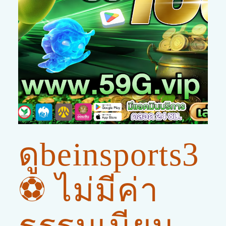
ดูbeinsports3
⚽️ ไม่มีค่า