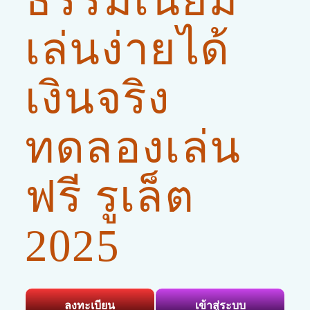
ธรรมเนียม
เล่นง่ายได้
เงินจริง
ทดลองเล่น
ฟรี รูเล็ต
2025
ลงทะเบียน
เข้าสู่ระบบ