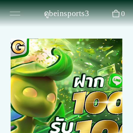
O
ดูbeinsports3
0
p
e
n
M
e
n
u