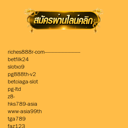
riches888r-com-------------------------
betfilk24
slotxo9
pg888th-v2
betciaga-slot
pg-ltd
z8-
hks789-asia
www-asia99th
tga789
faz123