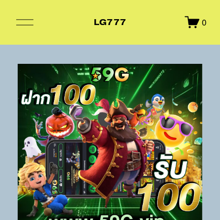
O
0
LG777
p
e
n
M
e
n
u