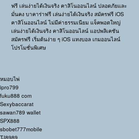
ฟรี เล่นง่ายได้เงินจริง คาสิโนออนไลน์ ปลอดภัยและ
มั่นคง บาคาร่าฟรี เล่นง่ายได้เงินจริง สมัครฟรี iOS
คาสิโนออนไลน์ ไม่มีค่าธรรมเนียม แจ็คพอตใหญ่
เล่นง่ายได้เงินจริง คาสิโนออนไลน์ แอปพลิเคชัน
สมัครฟรี เริ่มต้นง่าย ๆ iOS แทงบอล เกมออนไลน์
โปรโมชั่นพิเศษ
หมอบไพ่
ipro799
fuku888 com
Sexybaccarat
sawan789 wallet
SPX888
sbobet777mobile
TJ8989