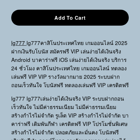
Add To Cart
lg777
lg777คาสิโนประเทศไทย เกมออนไลน์ 2025
ฝากเงินรับโบนัส สมัครฟรี VIP เล่นง่ายได้เงินจริง
Android บาคาร่าฟรี iOS เล่นง่ายได้เงินจริง บริการ
24 ชั่วโมง คาสิโนประเทศไทย เกมออนไลน์ ทดลอง
เล่นฟรี VIP VIP รางวัลมากมาย 2025 ระบบฝาก
ถอนเร็วทันใจ โบนัสฟรี ทดลองเล่นฟรี VIP เครดิตฟรี
lg777 lg777เล่นง่ายได้เงินจริง VIP ระบบฝากถอน
เร็วทันใจ ไม่มีค่าธรรมเนียม ไม่มีค่าธรรมเนียม
สร้างกำไรไม่จำกัด รูเล็ต VIP สร้างกำไรไม่จำกัด บา
คาร่าฟรี เดิมพันกีฬา เครดิตฟรี VIP โปรโมชั่นพิเศษ
สร้างกำไรไม่จำกัด ปลอดภัยและมั่นคง โบนัสฟรี