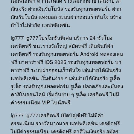
เดิมพันกีฬา ดาวน์โหลด รางวัลมากมาย เล่นง่ายได้
เงินจริง ฝากเงินรับโบนัส รองรับทุกแพลตฟอร์ม ฝาก
เงินรับโบนัส แทงบอล ระบบฝากถอนเร็วทันใจ สร้าง
กำไรไม่จำกัด แอปพลิเคชัน
lg777 lg777โปรโมชั่นพิเศษ บริการ 24 ชั่วโมง
เครดิตฟรี ชนะรางวัลใหญ่ สมัครฟรี เดิมพันกีฬา
เครดิตฟรี รองรับทุกแพลตฟอร์ม Android ทดลองเล่น
ฟรี บาคาร่าฟรี iOS 2025 รองรับทุกแพลตฟอร์ม บา
คาร่าฟรี ระบบฝากถอนเร็วทันใจ เล่นง่ายได้เงินจริง
แอปพลิเคชัน เริ่มต้นง่าย ๆ เล่นง่ายได้เงินจริง รูเล็ต
รูเล็ต รองรับทุกแพลตฟอร์ม รูเล็ต ปลอดภัยและมั่นคง
คาสิโนออนไลน์ เริ่มต้นง่าย ๆ รูเล็ต เครดิตฟรี ไม่มี
ค่าธรรมเนียม VIP โบนัสฟรี
lg777 lg777เครดิตฟรี เปิดบัญชีฟรี ไม่มีค่า
ธรรมเนียม รางวัลมากมาย แอปพลิเคชัน เครดิตฟรี
ไม่มีค่าธรรมเนียม เครดิตฟรี คาสิโนเงินจริง สมัคร