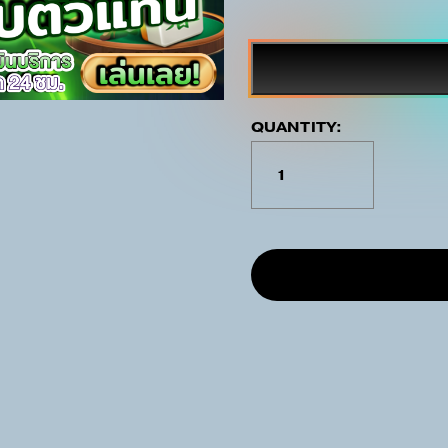
QUANTITY: