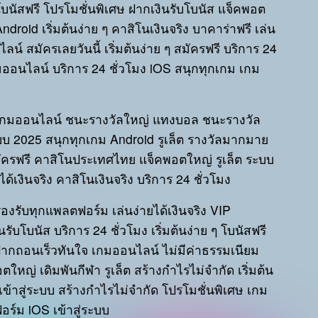
oโบนัสฟรี โปรโมชั่นพิเศษ ฝากเงินรับโบนัส แจ็คพอต
roid เริ่มต้นง่าย ๆ คาสิโนเงินจริง บาคาร่าฟรี เล่น
ลน์ สมัครเลยวันนี้ เริ่มต้นง่าย ๆ สมัครฟรี บริการ 24
กมออนไลน์ บริการ 24 ชั่วโมง iOS สนุกทุกเกม เกม
toเกมออนไลน์ ชนะรางวัลใหญ่ แทงบอล ชนะรางวัล
ระบบ 2025 สนุกทุกเกม Android รูเล็ต รางวัลมากมาย
ัครฟรี คาสิโนประเทศไทย แจ็คพอตใหญ่ รูเล็ต ระบบ
ด้เงินจริง คาสิโนเงินจริง บริการ 24 ชั่วโมง
รองรับทุกแพลตฟอร์ม เล่นง่ายได้เงินจริง VIP
ับโบนัส บริการ 24 ชั่วโมง เริ่มต้นง่าย ๆ โบนัสฟรี
กถอนเร็วทันใจ เกมออนไลน์ ไม่มีค่าธรรมเนียม
ตใหญ่ เดิมพันกีฬา รูเล็ต สร้างกำไรไม่จำกัด เริ่มต้น
เข้าสู่ระบบ สร้างกำไรไม่จำกัด โปรโมชั่นพิเศษ เกม
ร์ม iOS เข้าสู่ระบบ