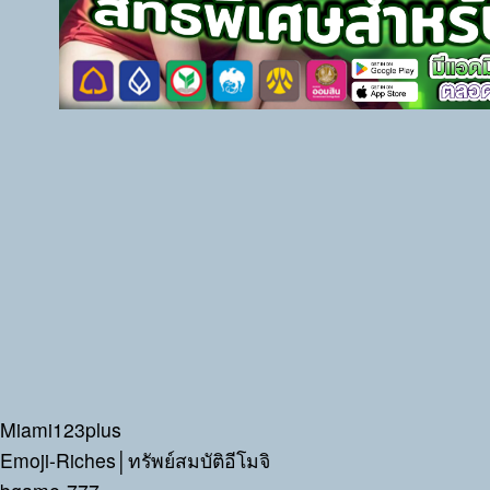
Miami123plus
Emoji-Riches│ทรัพย์สมบัติอีโมจิ