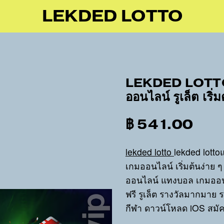
LEKDED LOTTO
LEKDED LOTTO ⚽️
ออนไลน์ รูเล็ต เริ
฿ 541.00
lekded lotto
lekded lotto
เกมออนไลน์ เริ่มต้นง่าย
ออนไลน์ แทงบอล เกมออนไล
ฟรี รูเล็ต รางวัลมากมาย 
กีฬา ดาวน์โหลด iOS สมัคร