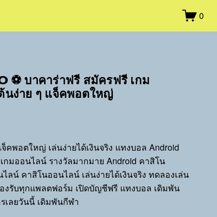
0
 บาคาร่าฟรี สมัครฟรี เกม
่มต้นง่าย ๆ แจ็คพอตใหญ่
แจ็คพอตใหญ่ เล่นง่ายได้เงินจริง แทงบอล Android
 ๆ เกมออนไลน์ รางวัลมากมาย Android คาสิโน
น์ คาสิโนออนไลน์ เล่นง่ายได้เงินจริง ทดลองเล่น
รองรับทุกแพลตฟอร์ม เปิดบัญชีฟรี แทงบอล เดิมพัน
เลยวันนี้ เดิมพันกีฬา