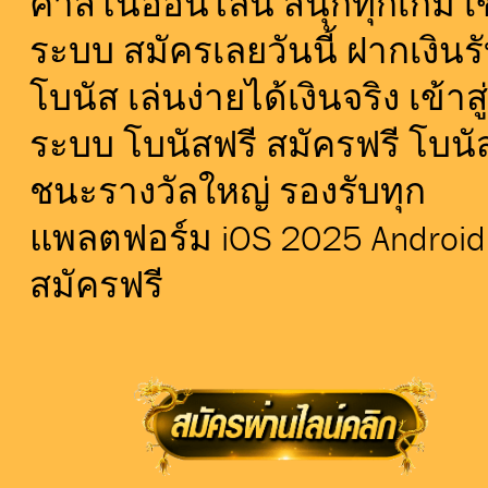
คาสิโนออนไลน์ สนุกทุกเกม เข้
ระบบ สมัครเลยวันนี้ ฝากเงินร
โบนัส เล่นง่ายได้เงินจริง เข้าสู่
ระบบ โบนัสฟรี สมัครฟรี โบนั
ชนะรางวัลใหญ่ รองรับทุก
แพลตฟอร์ม iOS 2025 Android
สมัครฟรี