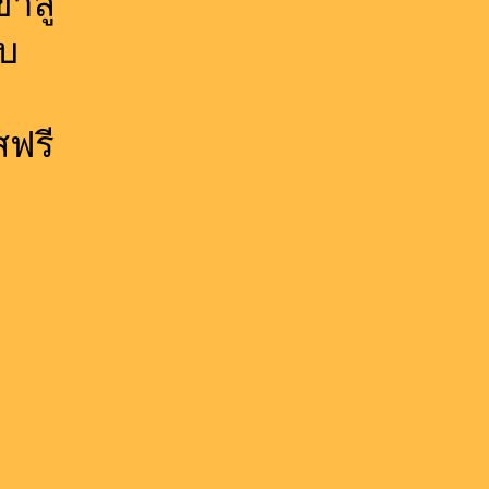
าสู่
ับ
สฟรี