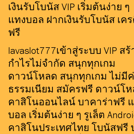
เงินรับโบนัส VIP เริ่มต้นง่าย ๆ 
แทงบอล ฝากเงินรับโบนัส เคร
ฟรี
lavaslot777
เข้าสู่ระบบ VIP สร้
กำไรไม่จำกัด สนุกทุกเกม
ดาวน์โหลด สนุกทุกเกม ไม่มีค
ธรรมเนียม สมัครฟรี ดาวน์โ
คาสิโนออนไลน์ บาคาร่าฟรี 
บอล เริ่มต้นง่าย ๆ รูเล็ต Andro
คาสิโนประเทศไทย โบนัสฟรี 