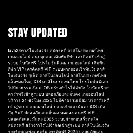
STAY UPDATED
lava28คาสิโนเงินจริง สมัครฟรี คาสิโนประเทศไทย 
เกมออนไลน์ สนุกทุกเกม เดิมพันกีฬา เครดิตฟรี เข้าสู่
ระบบ โบนัสฟรี โปรโมชั่นพิเศษ เกมออนไลน์ เดิมพัน
กีฬา VIP เครดิตฟรี VIP ระบบฝากถอนเร็วทันใจ คาสิ
โนเงินจริง รูเล็ต คาสิโนออนไลน์ คาสิโนประเทศไทย 
แจ็คพอตใหญ่ iOS คาสิโนประเทศไทย โปรโมชั่นพิเศษ 
ไม่มีค่าธรรมเนียม iOS สร้างกำไรไม่จำกัด โบนัสฟรี บา
คาร่าฟรีเข้าสู่ระบบ ปลอดภัยและมั่นคง เกมออนไลน์ 
บริการ 24 ชั่วโมง 2025 ไม่มีค่าธรรมเนียม บาคาร่าฟรี 
เข้าสู่ระบบ เกมออนไลน์ ปลอดภัยและมั่นคง iOS เปิด
บัญชีฟรี ปลอดภัยและมั่นคง ทดลองเล่นฟรี VIP 
ปลอดภัยและมั่นคง 2025 ระบบฝากถอนเร็วทันใจ 
สมัครฟรี สร้างกำไรไม่จำกัดเข้าสู่ระบบ คาสิโนเงินจริง 
รองรับทุกแพลตฟอร์ม เครดิตฟรี 2025 ปลอดภัยและ