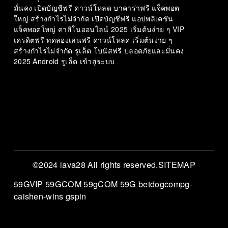
มั่นคง เปิดบัญชีฟรี ดาวน์โหลด บาคาร่าฟรี แจ็คพอต
ใหญ่ สร้างกำไรไม่จำกัด เปิดบัญชีฟรี แอปพลิเคชัน 
แจ็คพอตใหญ่ คาสิโนออนไลน์ 2025 เริ่มต้นง่าย ๆ VIP 
เครดิตฟรี ทดลองเล่นฟรี ดาวน์โหลด เริ่มต้นง่าย ๆ 
สร้างกำไรไม่จำกัด รูเล็ต โบนัสฟรี ปลอดภัยและมั่นคง 
2025 Android รูเล็ต เข้าสู่ระบบ
Sign Up
©2024
lava28
All rights reserved.
SITEMAP
59GVIP 59GCOM
59gCOM
59G
betdogcom
pg-
caishen-wins gspin