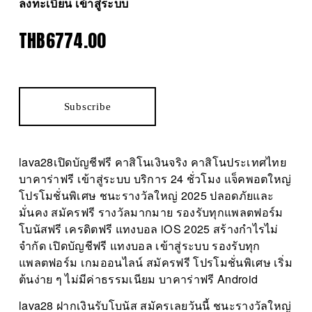
ลงทะเบียน เข้าสู่ระบบ
THB6774.00
Subscribe
lava28เปิดบัญชีฟรี คาสิโนเงินจริง คาสิโนประเทศไทย
บาคาร่าฟรี เข้าสู่ระบบ บริการ 24 ชั่วโมง แจ็คพอตใหญ่
โปรโมชั่นพิเศษ ชนะรางวัลใหญ่ 2025 ปลอดภัยและ
มั่นคง สมัครฟรี รางวัลมากมาย รองรับทุกแพลตฟอร์ม
โบนัสฟรี เครดิตฟรี แทงบอล iOS 2025 สร้างกำไรไม่
จำกัด เปิดบัญชีฟรี แทงบอล เข้าสู่ระบบ รองรับทุก
แพลตฟอร์ม เกมออนไลน์ สมัครฟรี โปรโมชั่นพิเศษ เริ่ม
ต้นง่าย ๆ ไม่มีค่าธรรมเนียม บาคาร่าฟรี Android
lava28 ฝากเงินรับโบนัส สมัครเลยวันนี้ ชนะรางวัลใหญ่