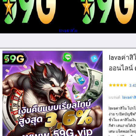
lavaค่าสิโน
lavaค่าส
ออนไลน์ 
3.4
แบรนด์
:
lavaค่าส
lavaค่าสิโน โปรโ
ง่าย ๆ เปิดบัญชี
ชั่วโมง คาสิโนเง
กีฬา เล่นง่ายได้เ
เศษ แจ็คพอตใหญ่