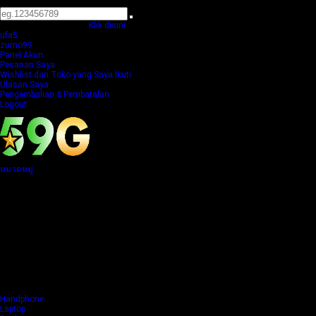
Nomor pesanan:
Untuk bantuan silakan,
Klik disini
ufa5
zumo99
Panel Akun
Pesanan Saya
Wishlist dan Toko yang Saya Ikuti
Ulasan Saya
Pengembalian & Pembatalan
Logout
หมวดหมู่
Peralatan Elektronik
Aksesoris Elektronik
Fashion & Aksesoris Wanita
Fashion & Aksesoris Pria
Fashion & Aksesoris Anak
Kesehatan & Kecantikan
Bayi & Mainan
TV & Elektronik Rumah
Keperluan Rumah & Gaya Hidup
Kebutuhan Rumah Tangga
Olahraga & Outdoor
Otomotif
Handphone
Laptop