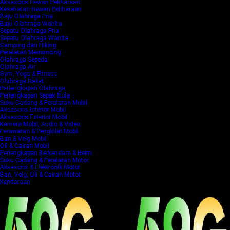
Aksesoris Hewan Peliharaan
Kesehatan Hewan Peliharaan
Baju Olahraga Pria
Baju Olahraga Wanita
Sepatu Olahraga Pria
Sepatu Olahraga Wanita
Camping dan Hiking
Peralatan Memancing
Olahraga Sepeda
Olahraga Air
Gym, Yoga & Fitness
Olahraga Raket
Perlengkapan Olahraga
Perlengkapan Sepak Bola
Suku Cadang & Peralatan Mobil
Aksesoris Interior Mobil
Aksesoris Exterior Mobil
Kamera Mobil, Audio & Video
Perawatan & Pengkilat Mobil
Ban & Velg Mobil
Oli & Cairan Mobil
Perlengkapan Berkendara & Helm
Suku Cadang & Peralatan Motor
Aksesoris & Elektronik Motor
Ban, Velg, Oli & Cairan Motor
Kendaraan