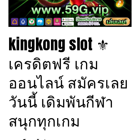
kingkong slot ⚜️
เครดิตฟรี เกม
ออนไลน์ สมัครเลย
วันนี้ เดิมพันกีฬา
สนุกทุกเกม