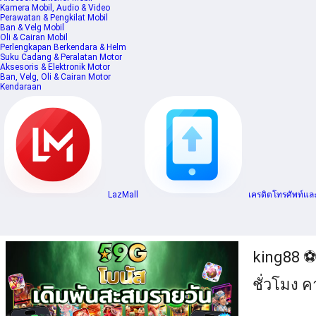
Kamera Mobil, Audio & Video
Perawatan & Pengkilat Mobil
Ban & Velg Mobil
Oli & Cairan Mobil
Perlengkapan Berkendara & Helm
Suku Cadang & Peralatan Motor
Aksesoris & Elektronik Motor
Ban, Velg, Oli & Cairan Motor
Kendaraan
LazMall
เครดิตโทรศัพท์แล
king88 ⚽️
ชั่วโมง 