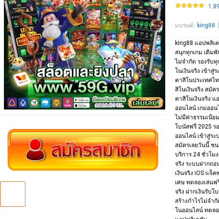
1.8
แบรนด์
:
king88
king88 แอปพลิเคชั
สนุกทุกเกม เดิมพั
ไม่จำกัด รองรับท
โนเงินจริง เข้าส
คาสิโนประเทศไทย，
สิโนเงินจริง สมัค
คาสิโนเงินจริง แ
ออนไลน์ เกมออนไ
ไม่มีค่าธรรมเนี
โบนัสฟรี 2025 รอ
ออนไลน์ เข้าสู่
สมัครเลยวันนี้ ช
บริการ 24 ชั่วโ
จริง ระบบฝากถอนเ
เงินจริง iOS แจ็ค
เศษ ทดลองเล่นฟร
จริง ฝากเงินรับโ
สร้างกำไรไม่จำกั
โนออนไลน์ ทดลองเ