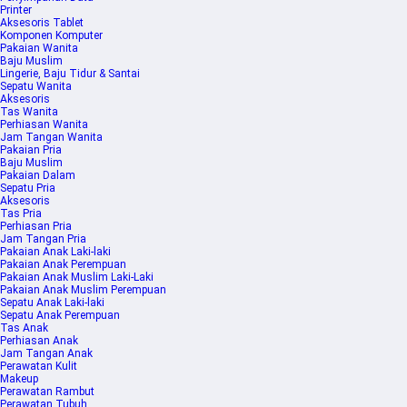
Printer
Aksesoris Tablet
Komponen Komputer
Pakaian Wanita
Baju Muslim
Lingerie, Baju Tidur & Santai
Sepatu Wanita
Aksesoris
Tas Wanita
Perhiasan Wanita
Jam Tangan Wanita
Pakaian Pria
Baju Muslim
Pakaian Dalam
Sepatu Pria
Aksesoris
Tas Pria
Perhiasan Pria
Jam Tangan Pria
Pakaian Anak Laki-laki
Pakaian Anak Perempuan
Pakaian Anak Muslim Laki-Laki
Pakaian Anak Muslim Perempuan
Sepatu Anak Laki-laki
Sepatu Anak Perempuan
Tas Anak
Perhiasan Anak
Jam Tangan Anak
Perawatan Kulit
Makeup
Perawatan Rambut
Perawatan Tubuh