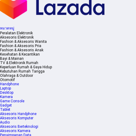
หมวดหมู่
Peralatan Elektronik
Aksesoris Elektronik
Fashion & Aksesoris Wanita
Fashion & Aksesoris Pria
Fashion & Aksesoris Anak
Kesehatan & Kecantikan
Bayi & Mainan
TV & Elektronik Rumah
Keperluan Rumah & Gaya Hidup
Kebutuhan Rumah Tangga
Olahraga & Outdoor
Otomotif
Handphone
Laptop
Desktop
Kamera
Game Console
Gadget
Tablet
Aksesoris Handphone
Aksesoris Komputer
Audio
Aksesoris Berteknologi
Aksesoris Kamera
Penyimpanan Data