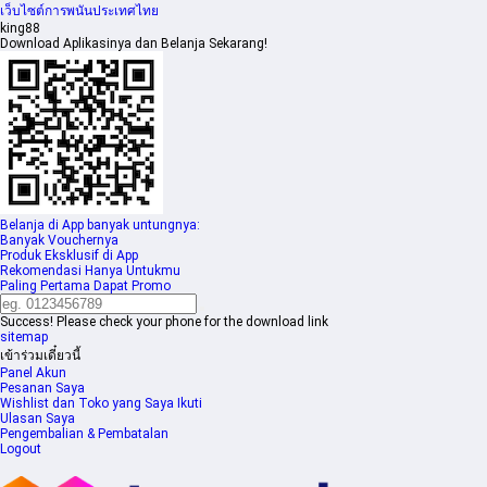
เว็บไซต์การพนันประเทศไทย
king88
Download Aplikasinya dan Belanja Sekarang!
Belanja di App banyak untungnya:
Banyak Vouchernya
Produk Eksklusif di App
Rekomendasi Hanya Untukmu
Paling Pertama Dapat Promo
Success! Please check your phone for the download link
sitemap
เข้าร่วมเดี๋ยวนี้
Panel Akun
Pesanan Saya
Wishlist dan Toko yang Saya Ikuti
Ulasan Saya
Pengembalian & Pembatalan
Logout