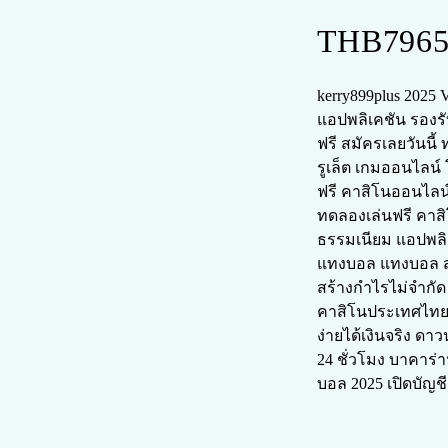
THB7965
kerry899plus 2025
แอปพลิเคชัน รองร
ฟรี สมัครเลยวันนี
รูเล็ต เกมออนไลน์ 
ฟรี คาสิโนออนไลน
ทดลองเล่นฟรี คาสิโน
ธรรมเนียม แอปพลิเค
แทงบอล แทงบอล สร้
สร้างกำไรไม่จำกัด
คาสิโนประเทศไทย 
ง่ายได้เงินจริง ด
24 ชั่วโมง บาคาร่
บอล 2025 เปิดบัญชีฟ