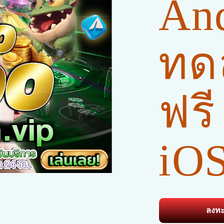
An
ทด
ฟรี
iO
ลงทะ