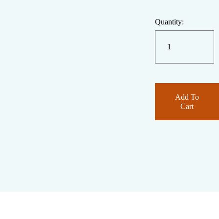
Quantity:
Add To
Cart