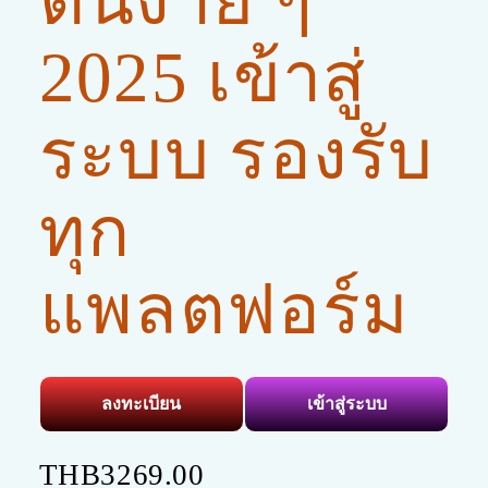
ต้นง่าย ๆ
2025 เข้าสู่
ระบบ รองรับ
ทุก
แพลตฟอร์ม
ลงทะเบียน
เข้าสู่ระบบ
THB3269.00