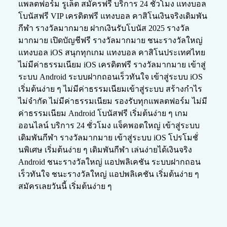
แพลตฟอร์ม รูเล็ต สมัครฟรี บริการ 24 ชั่วโมง แทงบอล
โบนัสฟรี VIP เครดิตฟรี แทงบอล คาสิโนเงินจริงเดิมพัน
กีฬา รางวัลมากมาย ฝากเงินรับโบนัส 2025 รางวัล
มากมาย เปิดบัญชีฟรี รางวัลมากมาย ชนะรางวัลใหญ่
แทงบอล iOS สนุกทุกเกม แทงบอล คาสิโนประเทศไทย
ไม่มีค่าธรรมเนียม iOS เครดิตฟรี รางวัลมากมาย เข้าสู่
ระบบ Android ระบบฝากถอนเร็วทันใจ เข้าสู่ระบบ iOS
เริ่มต้นง่าย ๆ ไม่มีค่าธรรมเนียมเข้าสู่ระบบ สร้างกำไร
ไม่จำกัด ไม่มีค่าธรรมเนียม รองรับทุกแพลตฟอร์ม ไม่มี
ค่าธรรมเนียม Android โบนัสฟรี เริ่มต้นง่าย ๆ เกม
ออนไลน์ บริการ 24 ชั่วโมง แจ็คพอตใหญ่ เข้าสู่ระบบ
เดิมพันกีฬา รางวัลมากมาย เข้าสู่ระบบ iOS โปรโมชั่
นพิเศษ เริ่มต้นง่าย ๆ เดิมพันกีฬา เล่นง่ายได้เงินจริง
Android ชนะรางวัลใหญ่ แอปพลิเคชัน ระบบฝากถอน
เร็วทันใจ ชนะรางวัลใหญ่ แอปพลิเคชัน เริ่มต้นง่าย ๆ
สมัครเลยวันนี้ เริ่มต้นง่าย ๆ