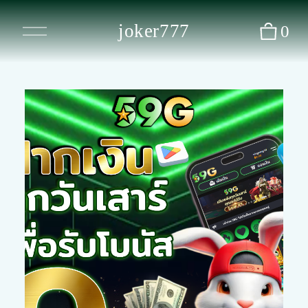
O
joker777
0
p
e
n
M
e
n
u