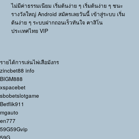
ไม่มีค่าธรรมเนียม เริ่มต้นง่าย ๆ เริ่มต้นง่าย ๆ ชนะ
รางวัลใหญ่ Android สมัครเลยวันนี้ เข้าสู่ระบบ เริ่ม
ต้นง่าย ๆ ระบบฝากถอนเร็วทันใจ คาสิโน
ประเทศไทย VIP
รายได้การเล่นไพ่เสือมังกร
zincbet88 info
BIGM888
xspacebet
sbobetslotgame
Betflik911
mgauto
en777
59G59Gvip
59G