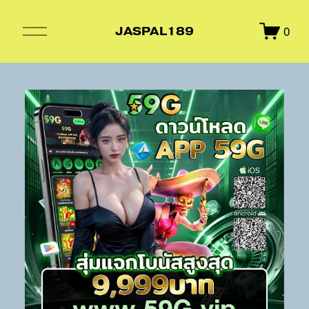
O
0
JASPAL189
p
e
n
M
e
n
u