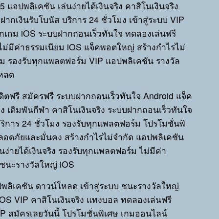
25 แอปพลิเคชัน เล่นง่ายได้เงินจริง คาสิโนเงินจริง
 ฝากเงินรับโบนัส บริการ 24 ชั่วโมง เข้าสู่ระบบ VIP
ทุกเกม iOS ระบบฝากถอนเร็วทันใจ ทดลองเล่นฟรี
 ไม่มีค่าธรรมเนียม iOS แจ็คพอตใหญ่ สร้างกำไรไม่
ม รองรับทุกแพลตฟอร์ม VIP แอปพลิเคชัน รางวัล
หลด
ครดิตฟรี สมัครฟรี ระบบฝากถอนเร็วทันใจ Android แจ็ค
ง เดิมพันกีฬา คาสิโนเงินจริง ระบบฝากถอนเร็วทันใจ
บริการ 24 ชั่วโมง รองรับทุกแพลตฟอร์ม โปรโมชั่นพิ
อดภัยและมั่นคง สร้างกำไรไม่จำกัด แอปพลิเคชัน
ง่ายได้เงินจริง รองรับทุกแพลตฟอร์ม ไม่มีค่า
้ ชนะรางวัลใหญ่ iOS
อปพลิเคชัน ดาวน์โหลด เข้าสู่ระบบ ชนะรางวัลใหญ่
iOS VIP คาสิโนเงินจริง แทงบอล ทดลองเล่นฟรี
P สมัครเลยวันนี้ โปรโมชั่นพิเศษ เกมออนไลน์