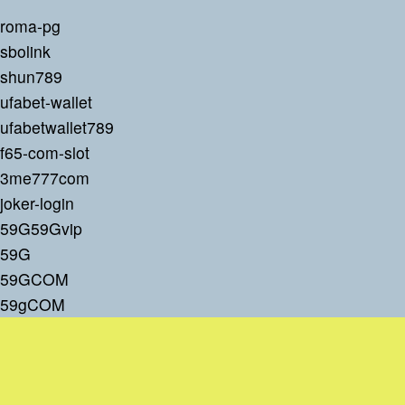
roma-pg
sbolink
shun789
ufabet-wallet
ufabetwallet789
f65-com-slot
3me777com
joker-login
59G59Gvip
59G
59GCOM
59gCOM