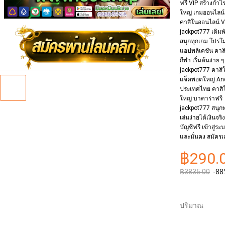
ฟรี VIP สร้างกำไ
ใหญ่ เกมออนไลน์
คาสิโนออนไลน์ VI
jackpot777 เดิมพั
สนุกทุกเกม โปรโม
แอปพลิเคชัน คาสิโ
กีฬา เริ่มต้นง่า
jackpot777 คาสิ
แจ็คพอตใหญ่ And
ประเทศไทย คาสิโน
ใหญ่ บาคาร่าฟรี
jackpot777 สนุกท
เล่นง่ายได้เงินจร
บัญชีฟรี เข้าสู่ร
และมั่นคง สมัครเ
฿290.
฿3835.00
-88
ปริมาณ