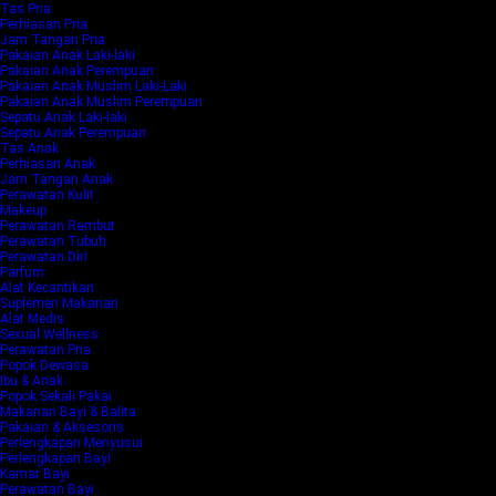
Tas Pria
Perhiasan Pria
Jam Tangan Pria
Pakaian Anak Laki-laki
Pakaian Anak Perempuan
Pakaian Anak Muslim Laki-Laki
Pakaian Anak Muslim Perempuan
Sepatu Anak Laki-laki
Sepatu Anak Perempuan
Tas Anak
Perhiasan Anak
Jam Tangan Anak
Perawatan Kulit
Makeup
Perawatan Rambut
Perawatan Tubuh
Perawatan Diri
Parfum
Alat Kecantikan
Suplemen Makanan
Alat Medis
Sexual Wellness
Perawatan Pria
Popok Dewasa
Ibu & Anak
Popok Sekali Pakai
Makanan Bayi & Balita
Pakaian & Aksesoris
Perlengkapan Menyusui
Perlengkapan Bayi
Kamar Bayi
Perawatan Bayi