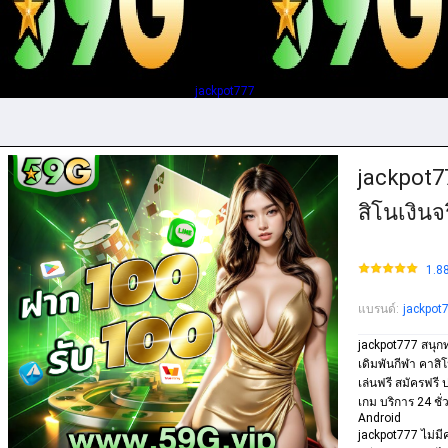
jackpot777
jackpot77
สิโนเงินจร
1.8
แบรนด์
:
jackpot
jackpot777 สนุกท
เดิมพันกีฬา คาส
เล่นฟรี สมัครฟรี
เกม บริการ 24 ชั
Android
jackpot777 ไม่มีค