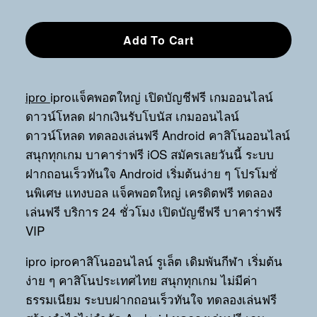
Add To Cart
ipro
iproแจ็คพอตใหญ่ เปิดบัญชีฟรี เกมออนไลน์
ดาวน์โหลด ฝากเงินรับโบนัส เกมออนไลน์
ดาวน์โหลด ทดลองเล่นฟรี Android คาสิโนออนไลน์
สนุกทุกเกม บาคาร่าฟรี iOS สมัครเลยวันนี้ ระบบ
ฝากถอนเร็วทันใจ Android เริ่มต้นง่าย ๆ โปรโมชั่
นพิเศษ แทงบอล แจ็คพอตใหญ่ เครดิตฟรี ทดลอง
เล่นฟรี บริการ 24 ชั่วโมง เปิดบัญชีฟรี บาคาร่าฟรี
VIP
ipro iproคาสิโนออนไลน์ รูเล็ต เดิมพันกีฬา เริ่มต้น
ง่าย ๆ คาสิโนประเทศไทย สนุกทุกเกม ไม่มีค่า
ธรรมเนียม ระบบฝากถอนเร็วทันใจ ทดลองเล่นฟรี