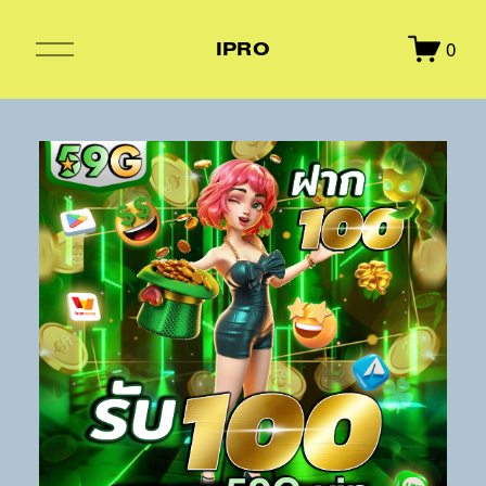
O
0
IPRO
p
e
n
M
e
n
u