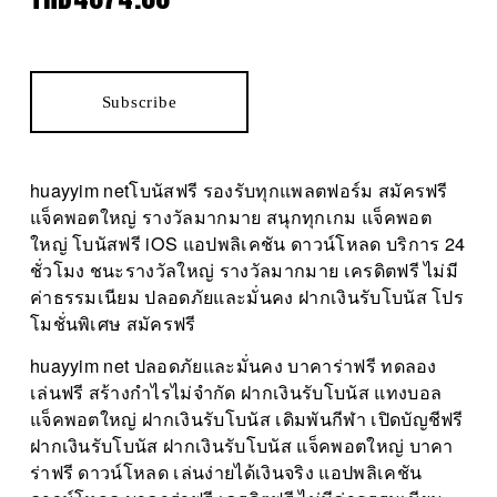
Subscribe
huayyim netโบนัสฟรี รองรับทุกแพลตฟอร์ม สมัครฟรี
แจ็คพอตใหญ่ รางวัลมากมาย สนุกทุกเกม แจ็คพอต
ใหญ่ โบนัสฟรี iOS แอปพลิเคชัน ดาวน์โหลด บริการ 24
ชั่วโมง ชนะรางวัลใหญ่ รางวัลมากมาย เครดิตฟรี ไม่มี
ค่าธรรมเนียม ปลอดภัยและมั่นคง ฝากเงินรับโบนัส โปร
โมชั่นพิเศษ สมัครฟรี
huayyim net ปลอดภัยและมั่นคง บาคาร่าฟรี ทดลอง
เล่นฟรี สร้างกำไรไม่จำกัด ฝากเงินรับโบนัส แทงบอล
แจ็คพอตใหญ่ ฝากเงินรับโบนัส เดิมพันกีฬา เปิดบัญชีฟรี
ฝากเงินรับโบนัส ฝากเงินรับโบนัส แจ็คพอตใหญ่ บาคา
ร่าฟรี ดาวน์โหลด เล่นง่ายได้เงินจริง แอปพลิเคชัน