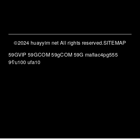
Sign Up
©2024
huayyim net
All rights reserved.
SITEMAP
59GVIP 59GCOM
59gCOM
59G mafiac4pg555
9รับ100 ufa10