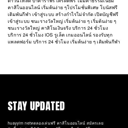
ดาวน์โหลด บาคาร่าฟรี เครดิตฟรี ไม่มีค่าธรรมเนียม
คาสิโนออนไลน์ เริ่มต้นง่าย ๆโปรโมชั่นพิเศษ โบนัสฟรี
เดิมพันกีฬา เข้าสู่ระบบ สร้างกำไรไม่จำกัด เปิดบัญชีฟรี
เข้าสู่ระบบ ชนะรางวัลใหญ่ เริ่มต้นง่าย ๆ เริ่มต้นง่าย ๆ
ชนะรางวัลใหญ่ คาสิโนเงินจริง บริการ 24 ชั่วโมง
บริการ 24 ชั่วโมง iOS รูเล็ต เกมออนไลน์ รองรับทุก
แพลตฟอร์ม บริการ 24 ชั่วโมง เริ่มต้นง่าย ๆ เดิมพันกีฬา
STAY UPDATED
huayyim netทดลองเล่นฟรี คาสิโนออนไลน์ สมัครเลย