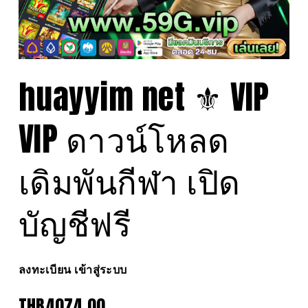
huayyim net ⚜️ VIP
VIP ดาวน์โหลด
เดิมพันกีฬา เปิด
บัญชีฟรี
ลงทะเบียน เข้าสู่ระบบ
THB4074.00