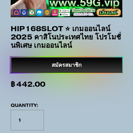
HIP168SLOT ⭐️ เกมออนไลน์
2025 คาสิโนประเทศไทย โปรโมชั่
นพิเศษ เกมออนไลน์
สมัครสมาชิก
฿ 442.00
QUANTITY: