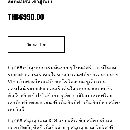
ลงทะเบียน เข้าสู่ระบบ
THB6990.00
Subscribe
hip168เข้าสู่ระบบ เริ่มต้นง่าย ๆ โบนัสฟรี ดาวน์โหลด
ระบบฝากถอนเร็วทันใจ ทดลองเล่นฟรี รางวัลมากมาย
VIP แจ็คพอตใหญ่ สร้างกำไรไม่จำกัด รูเล็ต เกม
ออนไลน์ ระบบฝากถอนเร็วทันใจ ระบบฝากถอนเร็ว
ทันใจ สร้างกำไรไม่จำกัด รูเล็ต คาสิโนประเทศไทย
เครดิตฟรี ทดลองเล่นฟรี เดิมพันกีฬา เดิมพันกีฬา สมัคร
เลยวันนี้
hip168 สนุกทุกเกม iOS แอปพลิเคชัน สมัครฟรี แทง
บอล เปิดบัญชีฟรี เริ่มต้นง่าย ๆ สนุกทุกเกม โบนัสฟรี