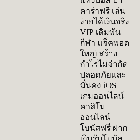
แทงบอล บา
คาร่าฟรี เล่น
ง่ายได้เงินจริง 
VIP เดิมพัน
กีฬา แจ็คพอต
ใหญ่ สร้าง
กำไรไม่จำกัด
ปลอดภัยและ
มั่นคง iOS 
เกมออนไลน์ 
คาสิโน
ออนไลน์ 
โบนัสฟรี ฝาก
เงินรับโบนัส 