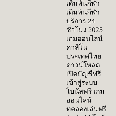
เดิมพันกีฬา 
เดิมพันกีฬา 
บริการ 24 
ชั่วโมง 2025 
เกมออนไลน์ 
คาสิโน
ประเทศไทย 
ดาวน์โหลด 
เปิดบัญชีฟรี 
เข้าสู่ระบบ 
โบนัสฟรี เกม
ออนไลน์ 
ทดลองเล่นฟรี 