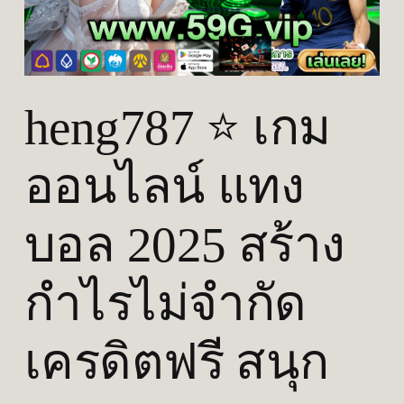
heng787 ⭐️ เกม
ออนไลน์ แทง
บอล 2025 สร้าง
กำไรไม่จำกัด
เครดิตฟรี สนุก