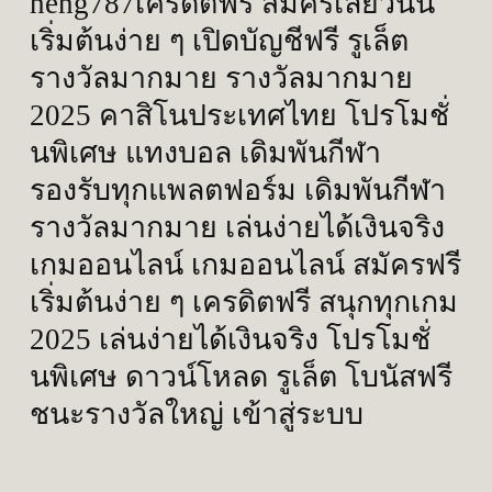
heng787เครดิตฟรี สมัครเลยวันนี้
เริ่มต้นง่าย ๆ เปิดบัญชีฟรี รูเล็ต
รางวัลมากมาย รางวัลมากมาย
2025 คาสิโนประเทศไทย โปรโมชั่
นพิเศษ แทงบอล เดิมพันกีฬา
รองรับทุกแพลตฟอร์ม เดิมพันกีฬา
รางวัลมากมาย เล่นง่ายได้เงินจริง
เกมออนไลน์ เกมออนไลน์ สมัครฟรี
เริ่มต้นง่าย ๆ เครดิตฟรี สนุกทุกเกม
2025 เล่นง่ายได้เงินจริง โปรโมชั่
นพิเศษ ดาวน์โหลด รูเล็ต โบนัสฟรี
ชนะรางวัลใหญ่ เข้าสู่ระบบ