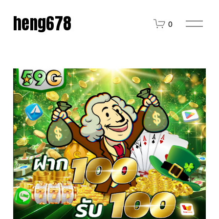
heng678
O
0
p
e
n
M
e
n
u