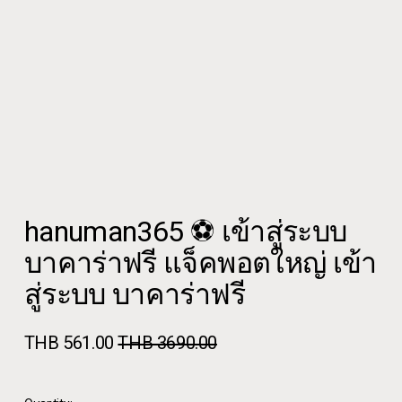
hanuman365 ⚽️ เข้าสู่ระบบ
บาคาร่าฟรี แจ็คพอตใหญ่ เข้า
สู่ระบบ บาคาร่าฟรี
S
THB 561.00
O
THB 3690.00
a
r
l
i