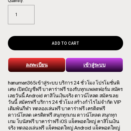
e
g
Quantity:
P
i
r
n
i
a
c
l
e
P
:
r
ADD TO CART
i
c
e
:
ลงทะเบียน
เข้าสู่ระบบ
hanuman365เข้าสู่ระบบ บริการ 24 ชั่วโมง โปรโมชั่นพิ
เศษ เปิดบัญชีฟรี บาคาร่าฟรี รองรับทุกแพลตฟอร์ม สมัคร
เลยวันนี้ Android คาสิโนเงินจริง ดาวน์โหลด สมัครเลย
วันนี้ สมัครฟรี บริการ 24 ชั่วโมง สร้างกำไรไม่จำกัด VIP
เดิมพันกีฬา ทดลองเล่นฟรี บาคาร่าฟรี เครดิตฟรี
ดาวน์โหลด เครดิตฟรี สนุกทุกเกม ดาวน์โหลด สนุกทุก
เกม โบนัสฟรี บาคาร่าฟรี iOS แจ็คพอตใหญ่ คาสิโนเงิน
จริง ทดลองเล่นฟรี แจ็คพอตใหญ่ Android แจ็คพอตใหญ่