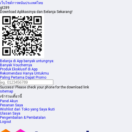
เว็บไซต์การพนันประเทศไทย
gt289
Download Aplikasinya dan Belanja Sekarang!
Belanja di App banyak untungnya:
Banyak Vouchernya
Produk Eksklusif di App
Rekomendasi Hanya Untukmu
Paling Pertama Dapat Promo
Success! Please check your phone for the download link
sitemap
เข้าร่วมเดี๋ยวนี้
Panel Akun
Pesanan Saya
Wishlist dan Toko yang Saya Ikuti
Ulasan Saya
Pengembalian & Pembatalan
Logout