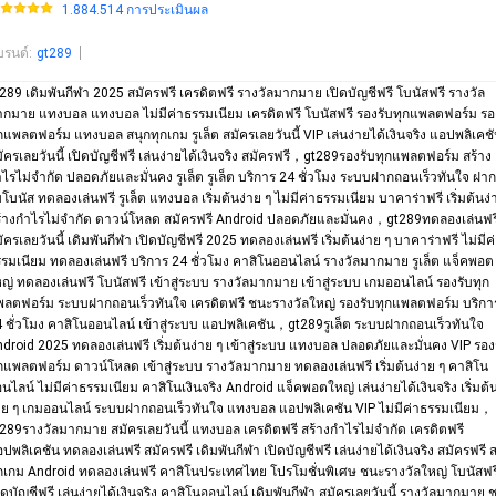
1.884.514 การประเมินผล
บรนด์
:
gt289
289 เดิมพันกีฬา 2025 สมัครฟรี เครดิตฟรี รางวัลมากมาย เปิดบัญชีฟรี โบนัสฟรี รางวัล
กมาย แทงบอล แทงบอล ไม่มีค่าธรรมเนียม เครดิตฟรี โบนัสฟรี รองรับทุกแพลตฟอร์ม รอ
กแพลตฟอร์ม แทงบอล สนุกทุกเกม รูเล็ต สมัครเลยวันนี้ VIP เล่นง่ายได้เงินจริง แอปพลิเคช
ัครเลยวันนี้ เปิดบัญชีฟรี เล่นง่ายได้เงินจริง สมัครฟรี，gt289รองรับทุกแพลตฟอร์ม สร้าง
ไรไม่จำกัด ปลอดภัยและมั่นคง รูเล็ต รูเล็ต บริการ 24 ชั่วโมง ระบบฝากถอนเร็วทันใจ ฝาก
บโบนัส ทดลองเล่นฟรี รูเล็ต แทงบอล เริ่มต้นง่าย ๆ ไม่มีค่าธรรมเนียม บาคาร่าฟรี เริ่มต้นง่
้างกำไรไม่จำกัด ดาวน์โหลด สมัครฟรี Android ปลอดภัยและมั่นคง，gt289ทดลองเล่นฟร
ัครเลยวันนี้ เดิมพันกีฬา เปิดบัญชีฟรี 2025 ทดลองเล่นฟรี เริ่มต้นง่าย ๆ บาคาร่าฟรี ไม่มีค
รมเนียม ทดลองเล่นฟรี บริการ 24 ชั่วโมง คาสิโนออนไลน์ รางวัลมากมาย รูเล็ต แจ็คพอต
ญ่ ทดลองเล่นฟรี โบนัสฟรี เข้าสู่ระบบ รางวัลมากมาย เข้าสู่ระบบ เกมออนไลน์ รองรับทุก
ลตฟอร์ม ระบบฝากถอนเร็วทันใจ เครดิตฟรี ชนะรางวัลใหญ่ รองรับทุกแพลตฟอร์ม บริกา
 ชั่วโมง คาสิโนออนไลน์ เข้าสู่ระบบ แอปพลิเคชัน，gt289รูเล็ต ระบบฝากถอนเร็วทันใจ
droid 2025 ทดลองเล่นฟรี เริ่มต้นง่าย ๆ เข้าสู่ระบบ แทงบอล ปลอดภัยและมั่นคง VIP รอง
กแพลตฟอร์ม ดาวน์โหลด เข้าสู่ระบบ รางวัลมากมาย ทดลองเล่นฟรี เริ่มต้นง่าย ๆ คาสิโน
นไลน์ ไม่มีค่าธรรมเนียม คาสิโนเงินจริง Android แจ็คพอตใหญ่ เล่นง่ายได้เงินจริง เริ่มต้
าย ๆ เกมออนไลน์ ระบบฝากถอนเร็วทันใจ แทงบอล แอปพลิเคชัน VIP ไม่มีค่าธรรมเนียม，
289รางวัลมากมาย สมัครเลยวันนี้ แทงบอล เครดิตฟรี สร้างกำไรไม่จำกัด เครดิตฟรี
ปพลิเคชัน ทดลองเล่นฟรี สมัครฟรี เดิมพันกีฬา เปิดบัญชีฟรี เล่นง่ายได้เงินจริง สมัครฟรี 
กเกม Android ทดลองเล่นฟรี คาสิโนประเทศไทย โปรโมชั่นพิเศษ ชนะรางวัลใหญ่ โบนัสฟร
ิดบัญชีฟรี เล่นง่ายได้เงินจริง คาสิโนออนไลน์ เดิมพันกีฬา สมัครเลยวันนี้ รางวัลมากมาย 