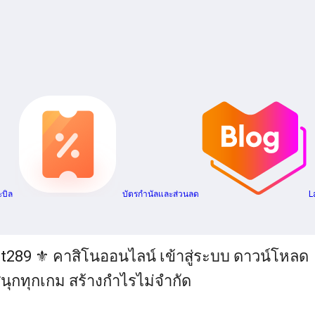
ะบิล
บัตรกำนัลและส่วนลด
L
t289 ⚜️ คาสิโนออนไลน์ เข้าสู่ระบบ ดาวน์โหลด
นุกทุกเกม สร้างกำไรไม่จำกัด