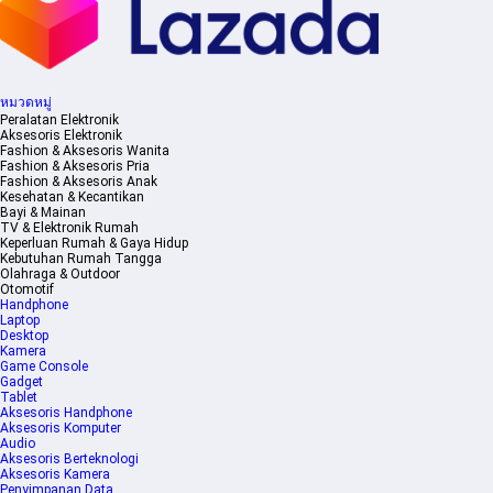
หมวดหมู่
Peralatan Elektronik
Aksesoris Elektronik
Fashion & Aksesoris Wanita
Fashion & Aksesoris Pria
Fashion & Aksesoris Anak
Kesehatan & Kecantikan
Bayi & Mainan
TV & Elektronik Rumah
Keperluan Rumah & Gaya Hidup
Kebutuhan Rumah Tangga
Olahraga & Outdoor
Otomotif
Handphone
Laptop
Desktop
Kamera
Game Console
Gadget
Tablet
Aksesoris Handphone
Aksesoris Komputer
Audio
Aksesoris Berteknologi
Aksesoris Kamera
Penyimpanan Data