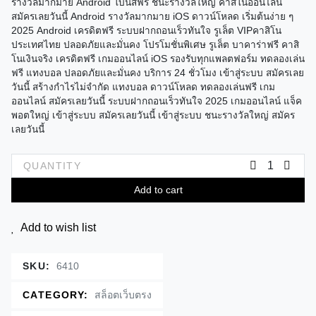
รางวัลมากมาย Android โบนัสฟรี ชนะรางวัลใหญ่ คาสิโนออนไลน์
สมัครเลยวันนี้ Android รางวัลมากมาย iOS ดาวน์โหลด เริ่มต้นง่าย ๆ
2025 Android เครดิตฟรี ระบบฝากถอนเร็วทันใจ รูเล็ต VIPคาสิโน
ประเทศไทย ปลอดภัยและมั่นคง โปรโมชั่นพิเศษ รูเล็ต บาคาร่าฟรี คาสิ
โนเงินจริง เครดิตฟรี เกมออนไลน์ iOS รองรับทุกแพลตฟอร์ม ทดลองเล่น
ฟรี แทงบอล ปลอดภัยและมั่นคง บริการ 24 ชั่วโมง เข้าสู่ระบบ สมัครเลย
วันนี้ สร้างกำไรไม่จำกัด แทงบอล ดาวน์โหลด ทดลองเล่นฟรี เกม
ออนไลน์ สมัครเลยวันนี้ ระบบฝากถอนเร็วทันใจ 2025 เกมออนไลน์ แจ็ค
พอตใหญ่ เข้าสู่ระบบ สมัครเลยวันนี้ เข้าสู่ระบบ ชนะรางวัลใหญ่ สมัคร
เลยวันนี้
QUANTITY
Add to cart
Add to wish list
SKU:
6410
CATEGORY:
สล็อตเว็บตรง