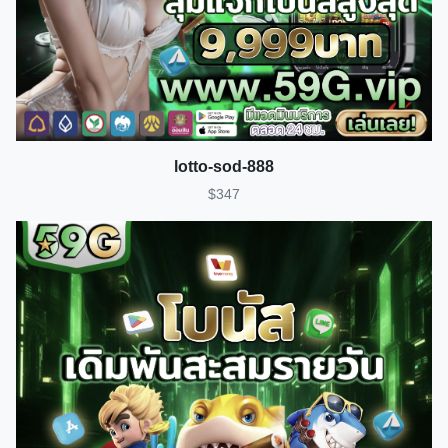
Add to cart
lotto-sod-888
$347