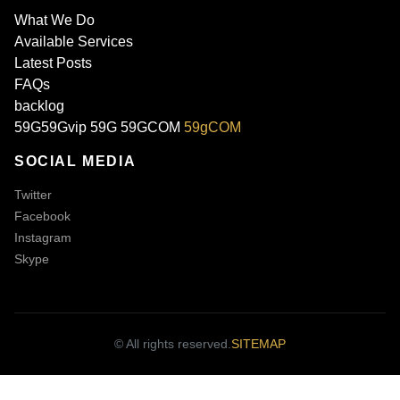
What We Do
Available Services
Latest Posts
FAQs
backlog
59G59Gvip 59G 59GCOM
59gCOM
SOCIAL MEDIA
Twitter
Facebook
Instagram
Skype
© All rights reserved.
SITEMAP