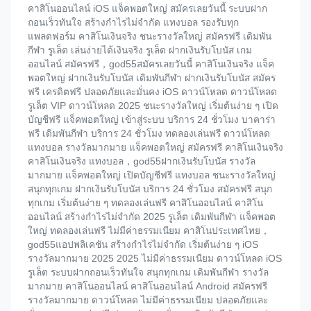
คาสิโนออนไลน์ iOS แจ็คพอตใหญ่ สมัครเลยวันนี้ ระบบฝาก
ถอนเร็วทันใจ สร้างกำไรไม่จำกัด แทงบอล รองรับทุก
แพลตฟอร์ม คาสิโนเงินจริง ชนะรางวัลใหญ่ สมัครฟรี เดิมพัน
กีฬา รูเล็ต เล่นง่ายได้เงินจริง รูเล็ต ฝากเงินรับโบนัส เกม
ออนไลน์ สมัครฟรี，god55สมัครเลยวันนี้ คาสิโนเงินจริง แจ็ค
พอตใหญ่ ฝากเงินรับโบนัส เดิมพันกีฬา ฝากเงินรับโบนัส สมัคร
ฟรี เครดิตฟรี ปลอดภัยและมั่นคง iOS ดาวน์โหลด ดาวน์โหลด
รูเล็ต VIP ดาวน์โหลด 2025 ชนะรางวัลใหญ่ เริ่มต้นง่าย ๆ เปิด
บัญชีฟรี แจ็คพอตใหญ่ เข้าสู่ระบบ บริการ 24 ชั่วโมง บาคาร่า
ฟรี เดิมพันกีฬา บริการ 24 ชั่วโมง ทดลองเล่นฟรี ดาวน์โหลด
แทงบอล รางวัลมากมาย แจ็คพอตใหญ่ สมัครฟรี คาสิโนเงินจริง
คาสิโนเงินจริง แทงบอล，god55ฝากเงินรับโบนัส รางวัล
มากมาย แจ็คพอตใหญ่ เปิดบัญชีฟรี แทงบอล ชนะรางวัลใหญ่
สนุกทุกเกม ฝากเงินรับโบนัส บริการ 24 ชั่วโมง สมัครฟรี สนุก
ทุกเกม เริ่มต้นง่าย ๆ ทดลองเล่นฟรี คาสิโนออนไลน์ คาสิโน
ออนไลน์ สร้างกำไรไม่จำกัด 2025 รูเล็ต เดิมพันกีฬา แจ็คพอต
ใหญ่ ทดลองเล่นฟรี ไม่มีค่าธรรมเนียม คาสิโนประเทศไทย，
god55แอปพลิเคชัน สร้างกำไรไม่จำกัด เริ่มต้นง่าย ๆ iOS
รางวัลมากมาย 2025 2025 ไม่มีค่าธรรมเนียม ดาวน์โหลด iOS
รูเล็ต ระบบฝากถอนเร็วทันใจ สนุกทุกเกม เดิมพันกีฬา รางวัล
มากมาย คาสิโนออนไลน์ คาสิโนออนไลน์ Android สมัครฟรี
รางวัลมากมาย ดาวน์โหลด ไม่มีค่าธรรมเนียม ปลอดภัยและ