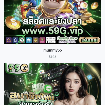
Add to cart
mummy55
$193