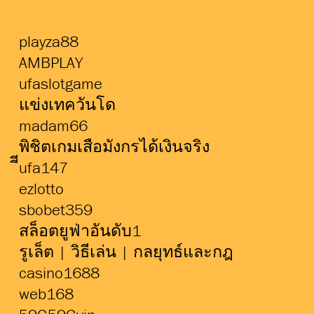
playza88
AMBPLAY
ufaslotgame
แข่งเทควันโด
madam66
พิชิตเกมเสือมังกรได้เงินจริง
ีีufa147
ezlotto
sbobet359
สล็อตยูฟ่าอันดับ1
รูเล็ต | วิธีเล่น | กลยุทธ์และกฎ
casino1688
web168