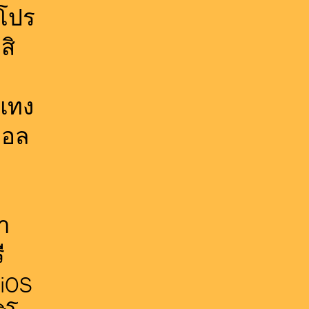
 โปร
สิ
 แทง
บอล
า
ี
iOS