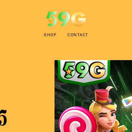
SHOP
CONTACT
5