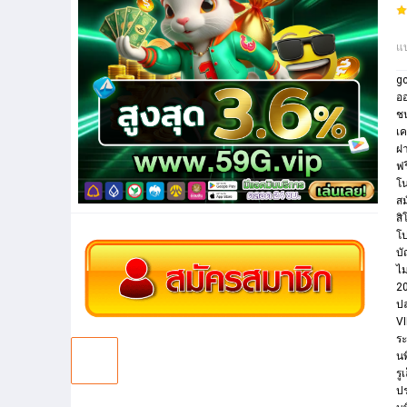
แ
gc
ออ
ชน
เค
ฝา
ฟร
โน
สม
สิ
โป
บั
ไม
20
ปล
VI
ระ
นพ
รู
ปร