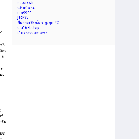
superxwin
สโบเบ็ต24
ufa9999
jack88
คืนยอดเสียสล็อต สูงสุด 4%
ufa168betvip
เว็บตรงรวมทุกค่าย
น์
ฟรี
มัคร
าสิ
์ คา
ะบบ
บ
ง
่
ั่
คชัน
ชั่