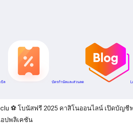
ะบิล
บัตรกำนัลและส่วนลด
L
clu ⚽️ โบนัสฟรี 2025 คาสิโนออนไลน์ เปิดบัญชีฟ
อปพลิเคชัน